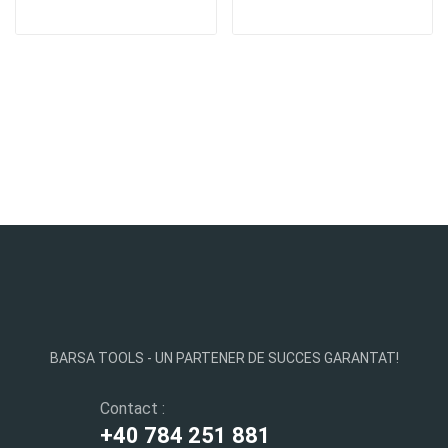
beton armat cu prindere
beton armat cu prindere
SDS + - ONIX PROFI
SDS + - ONIX PROFI
BARSA TOOLS - UN PARTENER DE SUCCES GARANTAT!
Contact :
+40 784 251 881