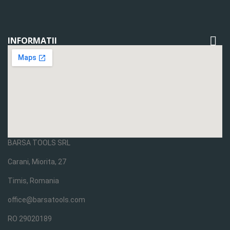

INFORMATII
BARSA TOOLS SRL
Carani, Miorita, 27
Timis, Romania
office@barsatools.com
RO 29020189