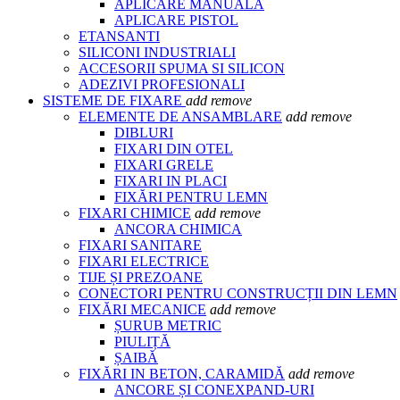
APLICARE MANUALA
APLICARE PISTOL
ETANSANTI
SILICONI INDUSTRIALI
ACCESORII SPUMA SI SILICON
ADEZIVI PROFESIONALI
SISTEME DE FIXARE
add
remove
ELEMENTE DE ANSAMBLARE
add
remove
DIBLURI
FIXARI DIN OTEL
FIXARI GRELE
FIXARI IN PLACI
FIXĂRI PENTRU LEMN
FIXARI CHIMICE
add
remove
ANCORA CHIMICA
FIXARI SANITARE
FIXARI ELECTRICE
TIJE ȘI PREZOANE
CONECTORI PENTRU CONSTRUCȚII DIN LEMN
FIXĂRI MECANICE
add
remove
ȘURUB METRIC
PIULIȚĂ
ȘAIBĂ
FIXĂRI IN BETON, CARAMIDĂ
add
remove
ANCORE ȘI CONEXPAND-URI