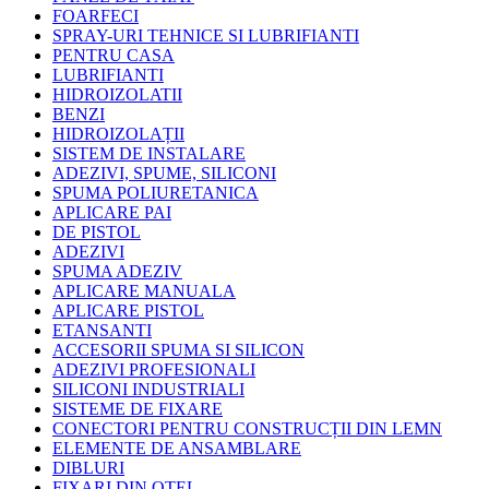
FOARFECI
SPRAY-URI TEHNICE SI LUBRIFIANTI
PENTRU CASA
LUBRIFIANTI
HIDROIZOLATII
BENZI
HIDROIZOLAȚII
SISTEM DE INSTALARE
ADEZIVI, SPUME, SILICONI
SPUMA POLIURETANICA
APLICARE PAI
DE PISTOL
ADEZIVI
SPUMA ADEZIV
APLICARE MANUALA
APLICARE PISTOL
ETANSANTI
ACCESORII SPUMA SI SILICON
ADEZIVI PROFESIONALI
SILICONI INDUSTRIALI
SISTEME DE FIXARE
CONECTORI PENTRU CONSTRUCȚII DIN LEMN
ELEMENTE DE ANSAMBLARE
DIBLURI
FIXARI DIN OTEL