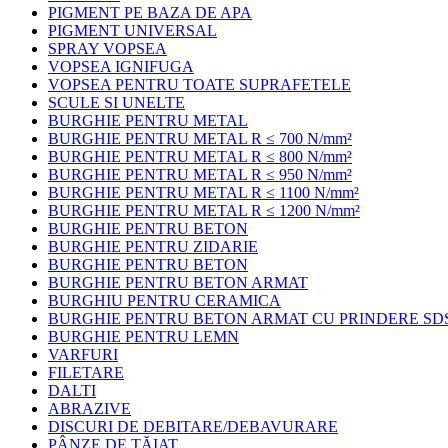
PIGMENT PE BAZA DE APA
PIGMENT UNIVERSAL
SPRAY VOPSEA
VOPSEA IGNIFUGA
VOPSEA PENTRU TOATE SUPRAFETELE
SCULE SI UNELTE
BURGHIE PENTRU METAL
BURGHIE PENTRU METAL R ≤ 700 N/mm²
BURGHIE PENTRU METAL R ≤ 800 N/mm²
BURGHIE PENTRU METAL R ≤ 950 N/mm²
BURGHIE PENTRU METAL R ≤ 1100 N/mm²
BURGHIE PENTRU METAL R ≤ 1200 N/mm²
BURGHIE PENTRU BETON
BURGHIE PENTRU ZIDARIE
BURGHIE PENTRU BETON
BURGHIE PENTRU BETON ARMAT
BURGHIU PENTRU CERAMICA
BURGHIE PENTRU BETON ARMAT CU PRINDERE SD
BURGHIE PENTRU LEMN
VARFURI
FILETARE
DALTI
ABRAZIVE
DISCURI DE DEBITARE/DEBAVURARE
PÂNZE DE TĂIAT