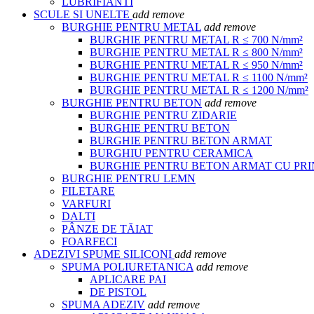
LUBRIFIANTI
SCULE SI UNELTE
add
remove
BURGHIE PENTRU METAL
add
remove
BURGHIE PENTRU METAL R ≤ 700 N/mm²
BURGHIE PENTRU METAL R ≤ 800 N/mm²
BURGHIE PENTRU METAL R ≤ 950 N/mm²
BURGHIE PENTRU METAL R ≤ 1100 N/mm²
BURGHIE PENTRU METAL R ≤ 1200 N/mm²
BURGHIE PENTRU BETON
add
remove
BURGHIE PENTRU ZIDARIE
BURGHIE PENTRU BETON
BURGHIE PENTRU BETON ARMAT
BURGHIU PENTRU CERAMICA
BURGHIE PENTRU BETON ARMAT CU PR
BURGHIE PENTRU LEMN
FILETARE
VARFURI
DALTI
PÂNZE DE TĂIAT
FOARFECI
ADEZIVI SPUME SILICONI
add
remove
SPUMA POLIURETANICA
add
remove
APLICARE PAI
DE PISTOL
SPUMA ADEZIV
add
remove