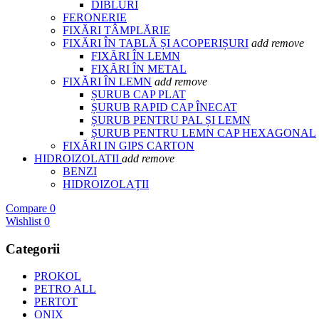
DIBLURI
FERONERIE
FIXĂRI TÂMPLĂRIE
FIXĂRI ÎN TABLĂ ȘI ACOPERIȘURI
add
remove
FIXĂRI ÎN LEMN
FIXĂRI ÎN METAL
FIXĂRI ÎN LEMN
add
remove
ȘURUB CAP PLAT
ȘURUB RAPID CAP ÎNECAT
ȘURUB PENTRU PAL ȘI LEMN
ȘURUB PENTRU LEMN CAP HEXAGONAL
FIXĂRI IN GIPS CARTON
HIDROIZOLATII
add
remove
BENZI
HIDROIZOLAȚII
Compare
0
Wishlist
0
Categorii
PROKOL
PETRO ALL
PERTOT
ONIX