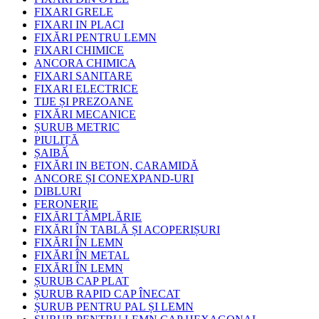
FIXARI GRELE
FIXARI IN PLACI
FIXĂRI PENTRU LEMN
FIXARI CHIMICE
ANCORA CHIMICA
FIXARI SANITARE
FIXARI ELECTRICE
TIJE ȘI PREZOANE
FIXĂRI MECANICE
ȘURUB METRIC
PIULIȚĂ
ȘAIBĂ
FIXĂRI IN BETON, CARAMIDĂ
ANCORE ȘI CONEXPAND-URI
DIBLURI
FERONERIE
FIXĂRI TÂMPLĂRIE
FIXĂRI ÎN TABLĂ ȘI ACOPERIȘURI
FIXĂRI ÎN LEMN
FIXĂRI ÎN METAL
FIXĂRI ÎN LEMN
ȘURUB CAP PLAT
ȘURUB RAPID CAP ÎNECAT
ȘURUB PENTRU PAL ȘI LEMN