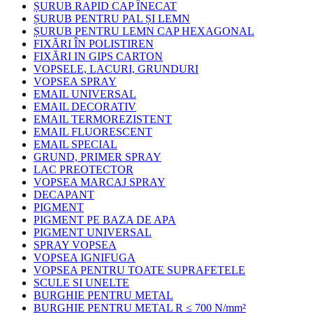
ȘURUB RAPID CAP ÎNECAT
ȘURUB PENTRU PAL ȘI LEMN
ȘURUB PENTRU LEMN CAP HEXAGONAL
FIXĂRI ÎN POLISTIREN
FIXĂRI IN GIPS CARTON
VOPSELE, LACURI, GRUNDURI
VOPSEA SPRAY
EMAIL UNIVERSAL
EMAIL DECORATIV
EMAIL TERMOREZISTENT
EMAIL FLUORESCENT
EMAIL SPECIAL
GRUND, PRIMER SPRAY
LAC PREOTECTOR
VOPSEA MARCAJ SPRAY
DECAPANT
PIGMENT
PIGMENT PE BAZA DE APA
PIGMENT UNIVERSAL
SPRAY VOPSEA
VOPSEA IGNIFUGA
VOPSEA PENTRU TOATE SUPRAFETELE
SCULE SI UNELTE
BURGHIE PENTRU METAL
BURGHIE PENTRU METAL R ≤ 700 N/mm²