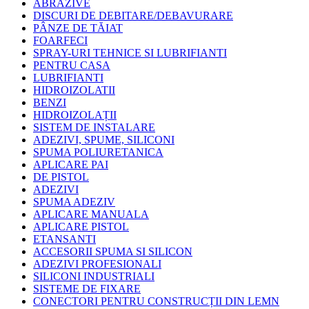
ABRAZIVE
DISCURI DE DEBITARE/DEBAVURARE
PÂNZE DE TĂIAT
FOARFECI
SPRAY-URI TEHNICE SI LUBRIFIANTI
PENTRU CASA
LUBRIFIANTI
HIDROIZOLATII
BENZI
HIDROIZOLAȚII
SISTEM DE INSTALARE
ADEZIVI, SPUME, SILICONI
SPUMA POLIURETANICA
APLICARE PAI
DE PISTOL
ADEZIVI
SPUMA ADEZIV
APLICARE MANUALA
APLICARE PISTOL
ETANSANTI
ACCESORII SPUMA SI SILICON
ADEZIVI PROFESIONALI
SILICONI INDUSTRIALI
SISTEME DE FIXARE
CONECTORI PENTRU CONSTRUCȚII DIN LEMN