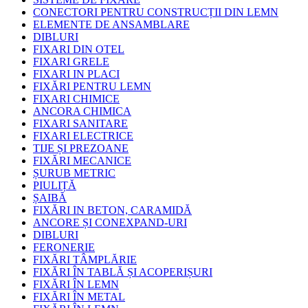
CONECTORI PENTRU CONSTRUCȚII DIN LEMN
ELEMENTE DE ANSAMBLARE
DIBLURI
FIXARI DIN OTEL
FIXARI GRELE
FIXARI IN PLACI
FIXĂRI PENTRU LEMN
FIXARI CHIMICE
ANCORA CHIMICA
FIXARI SANITARE
FIXARI ELECTRICE
TIJE ȘI PREZOANE
FIXĂRI MECANICE
ȘURUB METRIC
PIULIȚĂ
ȘAIBĂ
FIXĂRI IN BETON, CARAMIDĂ
ANCORE ȘI CONEXPAND-URI
DIBLURI
FERONERIE
FIXĂRI TÂMPLĂRIE
FIXĂRI ÎN TABLĂ ȘI ACOPERIȘURI
FIXĂRI ÎN LEMN
FIXĂRI ÎN METAL