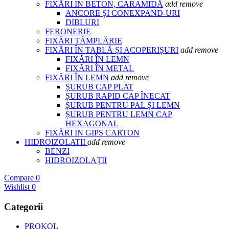
FIXĂRI IN BETON, CARAMIDĂ
add
remove
ANCORE ȘI CONEXPAND-URI
DIBLURI
FERONERIE
FIXĂRI TÂMPLĂRIE
FIXĂRI ÎN TABLĂ ȘI ACOPERIȘURI
add
remove
FIXĂRI ÎN LEMN
FIXĂRI ÎN METAL
FIXĂRI ÎN LEMN
add
remove
ȘURUB CAP PLAT
ȘURUB RAPID CAP ÎNECAT
ȘURUB PENTRU PAL ȘI LEMN
ȘURUB PENTRU LEMN CAP
HEXAGONAL
FIXĂRI IN GIPS CARTON
HIDROIZOLATII
add
remove
BENZI
HIDROIZOLAȚII
Compare
0
Wishlist
0
Categorii
PROKOL