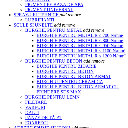
PIGMENT PE BAZA DE APA
PIGMENT UNIVERSAL
SPRAY-URI TEHNICE
add
remove
LUBRIFIANTI
SCULE SI UNELTE
add
remove
BURGHIE PENTRU METAL
add
remove
BURGHIE PENTRU METAL R ≤ 700 N/mm²
BURGHIE PENTRU METAL R ≤ 800 N/mm²
BURGHIE PENTRU METAL R ≤ 950 N/mm²
BURGHIE PENTRU METAL R ≤ 1100 N/mm²
BURGHIE PENTRU METAL R ≤ 1200 N/mm²
BURGHIE PENTRU BETON
add
remove
BURGHIE PENTRU ZIDARIE
BURGHIE PENTRU BETON
BURGHIE PENTRU BETON ARMAT
BURGHIU PENTRU CERAMICA
BURGHIE PENTRU BETON ARMAT CU
PRINDERE SDS MAX
BURGHIE PENTRU LEMN
FILETARE
VARFURI
DALTI
PÂNZE DE TĂIAT
FOARFECI
ADEZIVI SPUME SILICONI
add
remove