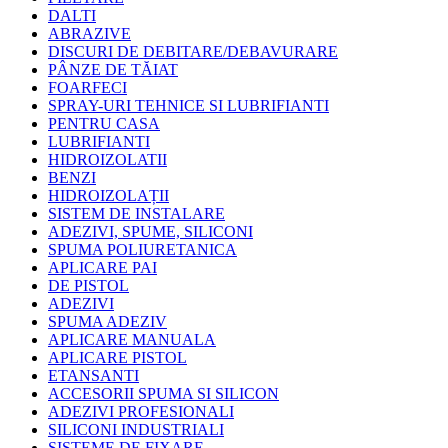
DALTI
ABRAZIVE
DISCURI DE DEBITARE/DEBAVURARE
PÂNZE DE TĂIAT
FOARFECI
SPRAY-URI TEHNICE SI LUBRIFIANTI
PENTRU CASA
LUBRIFIANTI
HIDROIZOLATII
BENZI
HIDROIZOLAȚII
SISTEM DE INSTALARE
ADEZIVI, SPUME, SILICONI
SPUMA POLIURETANICA
APLICARE PAI
DE PISTOL
ADEZIVI
SPUMA ADEZIV
APLICARE MANUALA
APLICARE PISTOL
ETANSANTI
ACCESORII SPUMA SI SILICON
ADEZIVI PROFESIONALI
SILICONI INDUSTRIALI
SISTEME DE FIXARE