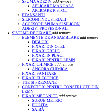
SPUMA ADEZIV
add
remove
APLICARE MANUALA
APLICARE PISTOL
ETANSANTI
SILICONI INDUSTRIALI
ACCESORII SPUMA SI SILICON
ADEZIVI PROFESIONALI
SISTEME DE FIXARE
add
remove
ELEMENTE DE ANSAMBLARE
add
remove
DIBLURI
FIXARI DIN OTEL
FIXARI GRELE
FIXARI IN PLACI
FIXĂRI PENTRU LEMN
FIXARI CHIMICE
add
remove
ANCORA CHIMICA
FIXARI SANITARE
FIXARI ELECTRICE
TIJE ȘI PREZOANE
CONECTORI PENTRU CONSTRUCȚII DIN
LEMN
FIXĂRI MECANICE
add
remove
ȘURUB METRIC
PIULIȚĂ
ȘAIBĂ