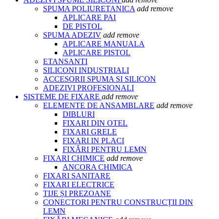
SPUMA POLIURETANICA
add
remove
APLICARE PAI
DE PISTOL
SPUMA ADEZIV
add
remove
APLICARE MANUALA
APLICARE PISTOL
ETANSANTI
SILICONI INDUSTRIALI
ACCESORII SPUMA SI SILICON
ADEZIVI PROFESIONALI
SISTEME DE FIXARE
add
remove
ELEMENTE DE ANSAMBLARE
add
remove
DIBLURI
FIXARI DIN OTEL
FIXARI GRELE
FIXARI IN PLACI
FIXĂRI PENTRU LEMN
FIXARI CHIMICE
add
remove
ANCORA CHIMICA
FIXARI SANITARE
FIXARI ELECTRICE
TIJE ȘI PREZOANE
CONECTORI PENTRU CONSTRUCȚII DIN
LEMN