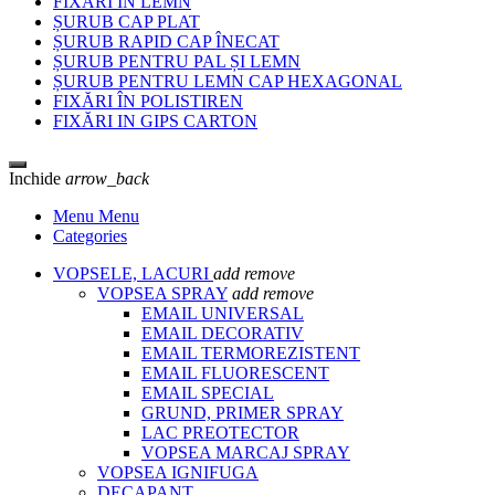
FIXĂRI ÎN LEMN
ȘURUB CAP PLAT
ȘURUB RAPID CAP ÎNECAT
ȘURUB PENTRU PAL ȘI LEMN
ȘURUB PENTRU LEMN CAP HEXAGONAL
FIXĂRI ÎN POLISTIREN
FIXĂRI IN GIPS CARTON
Inchide
arrow_back
Menu Menu
Categories
VOPSELE, LACURI
add
remove
VOPSEA SPRAY
add
remove
EMAIL UNIVERSAL
EMAIL DECORATIV
EMAIL TERMOREZISTENT
EMAIL FLUORESCENT
EMAIL SPECIAL
GRUND, PRIMER SPRAY
LAC PREOTECTOR
VOPSEA MARCAJ SPRAY
VOPSEA IGNIFUGA
DECAPANT