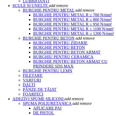
LUBRIFIANTI
SCULE SI UNELTE
add
remove
BURGHIE PENTRU METAL
add
remove
BURGHIE PENTRU METAL R ≤ 700 N/mm²
BURGHIE PENTRU METAL R ≤ 800 N/mm²
BURGHIE PENTRU METAL R ≤ 950 N/mm²
BURGHIE PENTRU METAL R ≤ 1100 N/mm²
BURGHIE PENTRU METAL R ≤ 1200 N/mm²
BURGHIE PENTRU BETON
add
remove
BURGHIE PENTRU ZIDARIE
BURGHIE PENTRU BETON
BURGHIE PENTRU BETON ARMAT
BURGHIU PENTRU CERAMICA
BURGHIE PENTRU BETON ARMAT CU
PRINDERE SDS MAX
BURGHIE PENTRU LEMN
FILETARE
VARFURI
DALTI
PÂNZE DE TĂIAT
FOARFECI
ADEZIVI SPUME SILICONI
add
remove
SPUMA POLIURETANICA
add
remove
APLICARE PAI
DE PISTOL