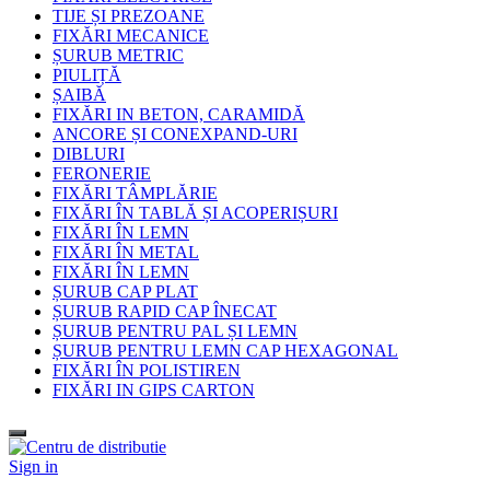
TIJE ȘI PREZOANE
FIXĂRI MECANICE
ȘURUB METRIC
PIULIȚĂ
ȘAIBĂ
FIXĂRI IN BETON, CARAMIDĂ
ANCORE ȘI CONEXPAND-URI
DIBLURI
FERONERIE
FIXĂRI TÂMPLĂRIE
FIXĂRI ÎN TABLĂ ȘI ACOPERIȘURI
FIXĂRI ÎN LEMN
FIXĂRI ÎN METAL
FIXĂRI ÎN LEMN
ȘURUB CAP PLAT
ȘURUB RAPID CAP ÎNECAT
ȘURUB PENTRU PAL ȘI LEMN
ȘURUB PENTRU LEMN CAP HEXAGONAL
FIXĂRI ÎN POLISTIREN
FIXĂRI IN GIPS CARTON
Sign in