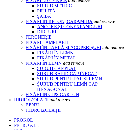
FIXĂRI MECANICE
add
remove
ȘURUB METRIC
PIULIȚĂ
ȘAIBĂ
FIXĂRI IN BETON, CARAMIDĂ
add
remove
ANCORE ȘI CONEXPAND-URI
DIBLURI
FERONERIE
FIXĂRI TÂMPLĂRIE
FIXĂRI ÎN TABLĂ ȘI ACOPERIȘURI
add
remove
FIXĂRI ÎN LEMN
FIXĂRI ÎN METAL
FIXĂRI ÎN LEMN
add
remove
ȘURUB CAP PLAT
ȘURUB RAPID CAP ÎNECAT
ȘURUB PENTRU PAL ȘI LEMN
ȘURUB PENTRU LEMN CAP
HEXAGONAL
FIXĂRI IN GIPS CARTON
HIDROIZOLATII
add
remove
BENZI
HIDROIZOLAȚII
PROKOL
PETRO ALL