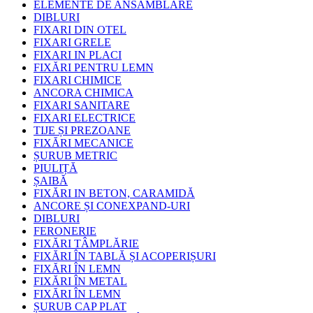
ELEMENTE DE ANSAMBLARE
DIBLURI
FIXARI DIN OTEL
FIXARI GRELE
FIXARI IN PLACI
FIXĂRI PENTRU LEMN
FIXARI CHIMICE
ANCORA CHIMICA
FIXARI SANITARE
FIXARI ELECTRICE
TIJE ȘI PREZOANE
FIXĂRI MECANICE
ȘURUB METRIC
PIULIȚĂ
ȘAIBĂ
FIXĂRI IN BETON, CARAMIDĂ
ANCORE ȘI CONEXPAND-URI
DIBLURI
FERONERIE
FIXĂRI TÂMPLĂRIE
FIXĂRI ÎN TABLĂ ȘI ACOPERIȘURI
FIXĂRI ÎN LEMN
FIXĂRI ÎN METAL
FIXĂRI ÎN LEMN
ȘURUB CAP PLAT