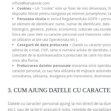
office@barsatools.com
Cookies
= Un "cookie" este un fisier de mici dimensiuni, fo
dispozitiv folosit pentru navigarea pe internet (smartphone, ta
Persoana vizata
in sensul Regulamentului GDPR = persoana fi
un element de identificare: nume, numar de identificare, date de
fiziologice, genetice, psihice, economice, culturale sau sociale
fizica ale carei date cu caracter personal sunt transmise catre 
un utilizator al site-ului Operatorului etc.).
Categorii de date prelucrate
= Datele cu caracter perso
adresa de e-mail, CNP, seria si numarul actului de identitate, 
colectate de la dumneavoastra si prelucrate de catre noi doar in
orice alta forma .
Prelucrarea datelor personale
inseamna orice operatiun
caracter personal, cu sau fara utilizarea de mijloace automate
consultarea, utilizarea, divulgarea prin transmitere, diseminar
3. CUM AJUNG DATELE CU CARACTE
Datele cu caracter personal ajung la noi direct de la d
etc.), sau de la terti precum E-jobs, retelele de sociali