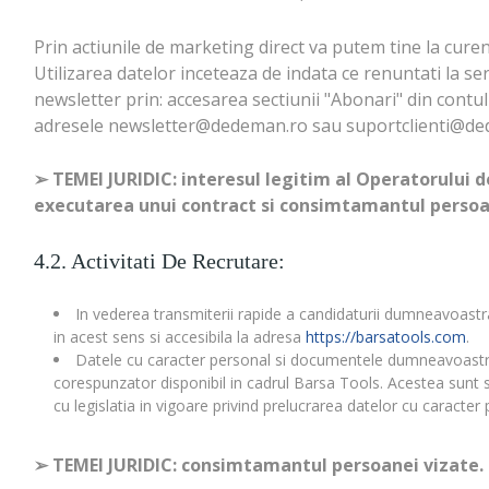
Prin actiunile de marketing direct va putem tine la curent
Utilizarea datelor inceteaza de indata ce renuntati la ser
newsletter prin: accesarea sectiunii "Abonari" din contul
adresele newsletter@dedeman.ro sau suportclienti@dede
➢
TEMEI JURIDIC: interesul legitim al Operatorului de
executarea unui contract si consimtamantul persoan
4.2. Activitati De Recrutare:
In vederea transmiterii rapide a candidaturii dumneavoastra 
in acest sens si accesibila la adresa
https://barsatools.com
.
Datele cu caracter personal si documentele dumneavoastra l
corespunzator disponibil in cadrul Barsa Tools. Acestea sunt s
cu legislatia in vigoare privind prelucrarea datelor cu caracter 
➢
TEMEI JURIDIC: consimtamantul persoanei vizate.