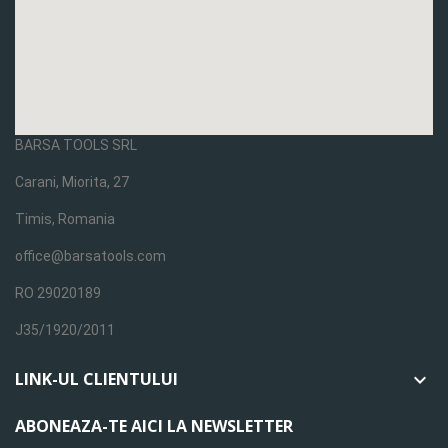
BARSA TOOLS SRL
Carani, Miorita, 27
Timis, Romania
office@barsatools.com
RO 29020189
J35/1920/2011
LINK-UL CLIENTULUI

ABONEAZA-TE AICI LA NEWSLETTER