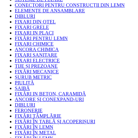
CONECTORI PENTRU CONSTRUCȚII DIN LEMN
ELEMENTE DE ANSAMBLARE
DIBLURI
FIXARI DIN OTEL
FIXARI GRELE
FIXARI IN PLACI
FIXĂRI PENTRU LEMN
FIXARI CHIMICE
ANCORA CHIMICA
FIXARI SANITARE
FIXARI ELECTRICE
TIJE ȘI PREZOANE
FIXĂRI MECANICE
ȘURUB METRIC
PIULIȚĂ
ȘAIBĂ
FIXĂRI IN BETON, CARAMIDĂ
ANCORE ȘI CONEXPAND-URI
DIBLURI
FERONERIE
FIXĂRI TÂMPLĂRIE
FIXĂRI ÎN TABLĂ ȘI ACOPERIȘURI
FIXĂRI ÎN LEMN
FIXĂRI ÎN METAL