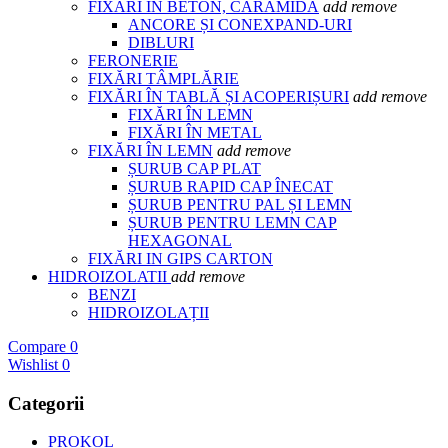
FIXĂRI IN BETON, CARAMIDĂ
add
remove
ANCORE ȘI CONEXPAND-URI
DIBLURI
FERONERIE
FIXĂRI TÂMPLĂRIE
FIXĂRI ÎN TABLĂ ȘI ACOPERIȘURI
add
remove
FIXĂRI ÎN LEMN
FIXĂRI ÎN METAL
FIXĂRI ÎN LEMN
add
remove
ȘURUB CAP PLAT
ȘURUB RAPID CAP ÎNECAT
ȘURUB PENTRU PAL ȘI LEMN
ȘURUB PENTRU LEMN CAP
HEXAGONAL
FIXĂRI IN GIPS CARTON
HIDROIZOLATII
add
remove
BENZI
HIDROIZOLAȚII
Compare
0
Wishlist
0
Categorii
PROKOL