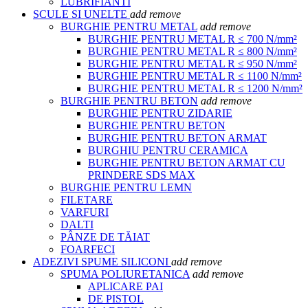
LUBRIFIANTI
SCULE SI UNELTE
add
remove
BURGHIE PENTRU METAL
add
remove
BURGHIE PENTRU METAL R ≤ 700 N/mm²
BURGHIE PENTRU METAL R ≤ 800 N/mm²
BURGHIE PENTRU METAL R ≤ 950 N/mm²
BURGHIE PENTRU METAL R ≤ 1100 N/mm²
BURGHIE PENTRU METAL R ≤ 1200 N/mm²
BURGHIE PENTRU BETON
add
remove
BURGHIE PENTRU ZIDARIE
BURGHIE PENTRU BETON
BURGHIE PENTRU BETON ARMAT
BURGHIU PENTRU CERAMICA
BURGHIE PENTRU BETON ARMAT CU
PRINDERE SDS MAX
BURGHIE PENTRU LEMN
FILETARE
VARFURI
DALTI
PÂNZE DE TĂIAT
FOARFECI
ADEZIVI SPUME SILICONI
add
remove
SPUMA POLIURETANICA
add
remove
APLICARE PAI
DE PISTOL