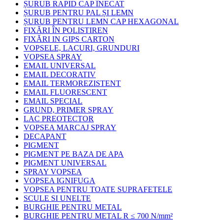
ȘURUB RAPID CAP ÎNECAT
ȘURUB PENTRU PAL ȘI LEMN
ȘURUB PENTRU LEMN CAP HEXAGONAL
FIXĂRI ÎN POLISTIREN
FIXĂRI IN GIPS CARTON
VOPSELE, LACURI, GRUNDURI
VOPSEA SPRAY
EMAIL UNIVERSAL
EMAIL DECORATIV
EMAIL TERMOREZISTENT
EMAIL FLUORESCENT
EMAIL SPECIAL
GRUND, PRIMER SPRAY
LAC PREOTECTOR
VOPSEA MARCAJ SPRAY
DECAPANT
PIGMENT
PIGMENT PE BAZA DE APA
PIGMENT UNIVERSAL
SPRAY VOPSEA
VOPSEA IGNIFUGA
VOPSEA PENTRU TOATE SUPRAFETELE
SCULE SI UNELTE
BURGHIE PENTRU METAL
BURGHIE PENTRU METAL R ≤ 700 N/mm²