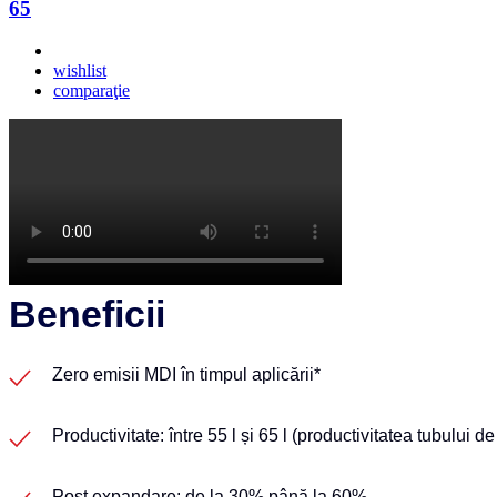
65
wishlist
comparaţie
Beneficii
Zero emisii MDI în timpul aplicării*
Productivitate: între 55 l și 65 l (productivitatea tubului d
Post expandare: de la 30% până la 60%