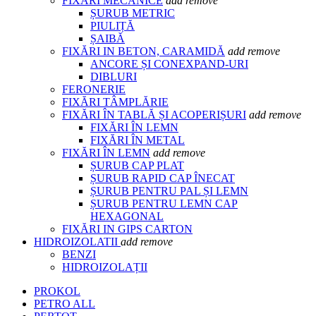
FIXĂRI MECANICE
add
remove
ȘURUB METRIC
PIULIȚĂ
ȘAIBĂ
FIXĂRI IN BETON, CARAMIDĂ
add
remove
ANCORE ȘI CONEXPAND-URI
DIBLURI
FERONERIE
FIXĂRI TÂMPLĂRIE
FIXĂRI ÎN TABLĂ ȘI ACOPERIȘURI
add
remove
FIXĂRI ÎN LEMN
FIXĂRI ÎN METAL
FIXĂRI ÎN LEMN
add
remove
ȘURUB CAP PLAT
ȘURUB RAPID CAP ÎNECAT
ȘURUB PENTRU PAL ȘI LEMN
ȘURUB PENTRU LEMN CAP
HEXAGONAL
FIXĂRI IN GIPS CARTON
HIDROIZOLATII
add
remove
BENZI
HIDROIZOLAȚII
PROKOL
PETRO ALL