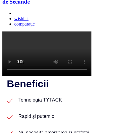
de Secunde
wishlist
comparaţie
Beneficii
Tehnologia TYTACK
Rapid și puternic
Nu necesită amorsarea suprafeței