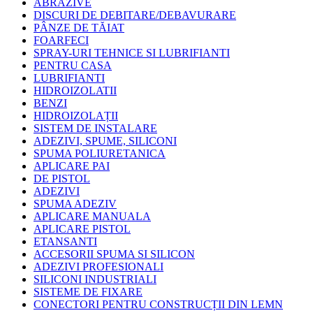
ABRAZIVE
DISCURI DE DEBITARE/DEBAVURARE
PÂNZE DE TĂIAT
FOARFECI
SPRAY-URI TEHNICE SI LUBRIFIANTI
PENTRU CASA
LUBRIFIANTI
HIDROIZOLATII
BENZI
HIDROIZOLAȚII
SISTEM DE INSTALARE
ADEZIVI, SPUME, SILICONI
SPUMA POLIURETANICA
APLICARE PAI
DE PISTOL
ADEZIVI
SPUMA ADEZIV
APLICARE MANUALA
APLICARE PISTOL
ETANSANTI
ACCESORII SPUMA SI SILICON
ADEZIVI PROFESIONALI
SILICONI INDUSTRIALI
SISTEME DE FIXARE
CONECTORI PENTRU CONSTRUCȚII DIN LEMN