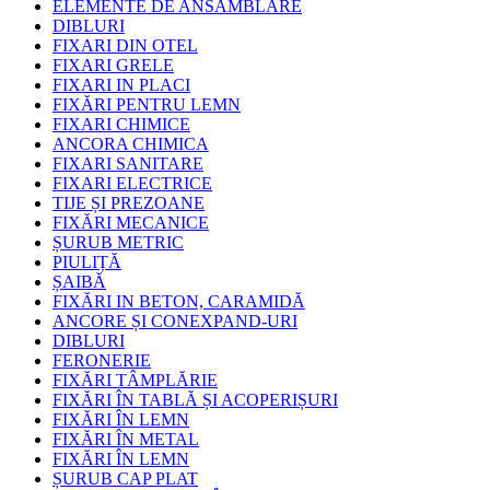
ELEMENTE DE ANSAMBLARE
DIBLURI
FIXARI DIN OTEL
FIXARI GRELE
FIXARI IN PLACI
FIXĂRI PENTRU LEMN
FIXARI CHIMICE
ANCORA CHIMICA
FIXARI SANITARE
FIXARI ELECTRICE
TIJE ȘI PREZOANE
FIXĂRI MECANICE
ȘURUB METRIC
PIULIȚĂ
ȘAIBĂ
FIXĂRI IN BETON, CARAMIDĂ
ANCORE ȘI CONEXPAND-URI
DIBLURI
FERONERIE
FIXĂRI TÂMPLĂRIE
FIXĂRI ÎN TABLĂ ȘI ACOPERIȘURI
FIXĂRI ÎN LEMN
FIXĂRI ÎN METAL
FIXĂRI ÎN LEMN
ȘURUB CAP PLAT