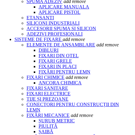
SPUMA ADEZIV
add
remove
APLICARE MANUALA
APLICARE PISTOL
ETANSANTI
SILICONI INDUSTRIALI
ACCESORII SPUMA SI SILICON
ADEZIVI PROFESIONALI
SISTEME DE FIXARE
add
remove
ELEMENTE DE ANSAMBLARE
add
remove
DIBLURI
FIXARI DIN OTEL
FIXARI GRELE
FIXARI IN PLACI
FIXĂRI PENTRU LEMN
FIXARI CHIMICE
add
remove
ANCORA CHIMICA
FIXARI SANITARE
FIXARI ELECTRICE
TIJE ȘI PREZOANE
CONECTORI PENTRU CONSTRUCȚII DIN
LEMN
FIXĂRI MECANICE
add
remove
ȘURUB METRIC
PIULIȚĂ
ȘAIBĂ