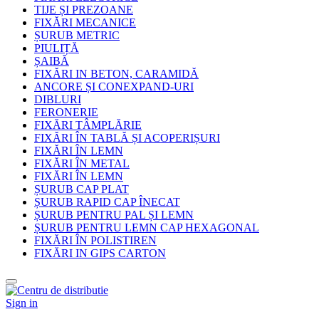
TIJE ȘI PREZOANE
FIXĂRI MECANICE
ȘURUB METRIC
PIULIȚĂ
ȘAIBĂ
FIXĂRI IN BETON, CARAMIDĂ
ANCORE ȘI CONEXPAND-URI
DIBLURI
FERONERIE
FIXĂRI TÂMPLĂRIE
FIXĂRI ÎN TABLĂ ȘI ACOPERIȘURI
FIXĂRI ÎN LEMN
FIXĂRI ÎN METAL
FIXĂRI ÎN LEMN
ȘURUB CAP PLAT
ȘURUB RAPID CAP ÎNECAT
ȘURUB PENTRU PAL ȘI LEMN
ȘURUB PENTRU LEMN CAP HEXAGONAL
FIXĂRI ÎN POLISTIREN
FIXĂRI IN GIPS CARTON
Sign in