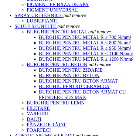
PIGMENT PE BAZA DE APA
PIGMENT UNIVERSAL
SPRAY-URI TEHNICE
add
remove
LUBRIFIANTI
SCULE SI UNELTE
add
remove
BURGHIE PENTRU METAL
add
remove
BURGHIE PENTRU METAL R ≤ 700 N/mm²
BURGHIE PENTRU METAL R ≤ 800 N/mm²
BURGHIE PENTRU METAL R ≤ 950 N/mm²
BURGHIE PENTRU METAL R ≤ 1100 N/mm²
BURGHIE PENTRU METAL R ≤ 1200 N/mm²
BURGHIE PENTRU BETON
add
remove
BURGHIE PENTRU ZIDARIE
BURGHIE PENTRU BETON
BURGHIE PENTRU BETON ARMAT
BURGHIU PENTRU CERAMICA
BURGHIE PENTRU BETON ARMAT CU
PRINDERE SDS MAX
BURGHIE PENTRU LEMN
FILETARE
VARFURI
DALTI
PÂNZE DE TĂIAT
FOARFECI
ADEZIVI SPUME SILICONI
add
remove