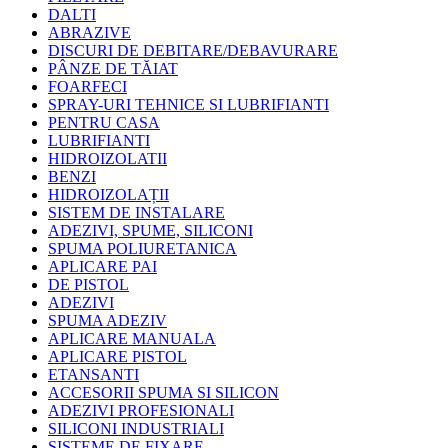
DALTI
ABRAZIVE
DISCURI DE DEBITARE/DEBAVURARE
PÂNZE DE TĂIAT
FOARFECI
SPRAY-URI TEHNICE SI LUBRIFIANTI
PENTRU CASA
LUBRIFIANTI
HIDROIZOLATII
BENZI
HIDROIZOLAȚII
SISTEM DE INSTALARE
ADEZIVI, SPUME, SILICONI
SPUMA POLIURETANICA
APLICARE PAI
DE PISTOL
ADEZIVI
SPUMA ADEZIV
APLICARE MANUALA
APLICARE PISTOL
ETANSANTI
ACCESORII SPUMA SI SILICON
ADEZIVI PROFESIONALI
SILICONI INDUSTRIALI
SISTEME DE FIXARE