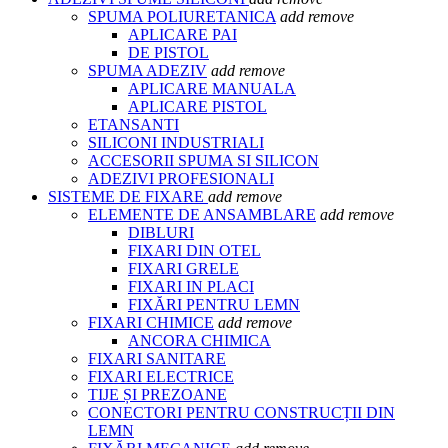
SPUMA POLIURETANICA
add
remove
APLICARE PAI
DE PISTOL
SPUMA ADEZIV
add
remove
APLICARE MANUALA
APLICARE PISTOL
ETANSANTI
SILICONI INDUSTRIALI
ACCESORII SPUMA SI SILICON
ADEZIVI PROFESIONALI
SISTEME DE FIXARE
add
remove
ELEMENTE DE ANSAMBLARE
add
remove
DIBLURI
FIXARI DIN OTEL
FIXARI GRELE
FIXARI IN PLACI
FIXĂRI PENTRU LEMN
FIXARI CHIMICE
add
remove
ANCORA CHIMICA
FIXARI SANITARE
FIXARI ELECTRICE
TIJE ȘI PREZOANE
CONECTORI PENTRU CONSTRUCȚII DIN
LEMN