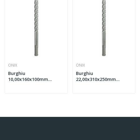
ONIX
ONIX
Burghiu
Burghiu
10,00x160x100mm
22,00x310x250mm
pentru zidarie cu
pentru zidarie cu
prindere SDS + - ONIX Z
prindere SDS + - ONIX Z