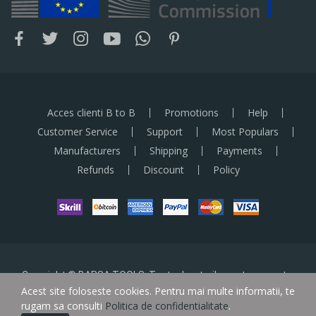
Acces clienti B to B
Promotions
Help
Customer Service
Support
Most Populars
Manufacturers
Shipping
Payments
Refunds
Discount
Policy
Copyright © BARSA TOOLS. Toate drepturile sunt rezervate.
Acest site foloseste cookies. Pentru mai multe informatii, te
rugam sa consulti
Politica de confidentialitate
.