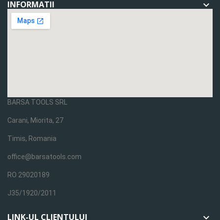
INFORMATII

BARSA TOOLS SRL
Carani, Miorita, 27
Timis, Romania
office@barsatools.com
RO 29020189
J35/1920/2011
LINK-UL CLIENTULUI
