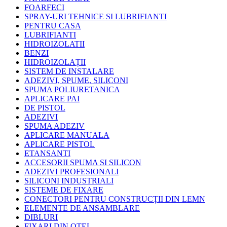
FOARFECI
SPRAY-URI TEHNICE SI LUBRIFIANTI
PENTRU CASA
LUBRIFIANTI
HIDROIZOLATII
BENZI
HIDROIZOLAȚII
SISTEM DE INSTALARE
ADEZIVI, SPUME, SILICONI
SPUMA POLIURETANICA
APLICARE PAI
DE PISTOL
ADEZIVI
SPUMA ADEZIV
APLICARE MANUALA
APLICARE PISTOL
ETANSANTI
ACCESORII SPUMA SI SILICON
ADEZIVI PROFESIONALI
SILICONI INDUSTRIALI
SISTEME DE FIXARE
CONECTORI PENTRU CONSTRUCȚII DIN LEMN
ELEMENTE DE ANSAMBLARE
DIBLURI
FIXARI DIN OTEL