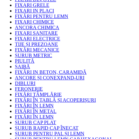
FIXARI GRELE
FIXARI IN PLACI
FIXĂRI PENTRU LEMN
FIXARI CHIMICE
ANCORA CHIMICA
FIXARI SANITARE
FIXARI ELECTRICE
TIJE ȘI PREZOANE
FIXĂRI MECANICE
ȘURUB METRIC
PIULIȚĂ
ȘAIBĂ
FIXĂRI IN BETON, CARAMIDĂ
ANCORE ȘI CONEXPAND-URI
DIBLURI
FERONERIE
FIXĂRI TÂMPLĂRIE
FIXĂRI ÎN TABLĂ ȘI ACOPERIȘURI
FIXĂRI ÎN LEMN
FIXĂRI ÎN METAL
FIXĂRI ÎN LEMN
ȘURUB CAP PLAT
ȘURUB RAPID CAP ÎNECAT
ȘURUB PENTRU PAL ȘI LEMN