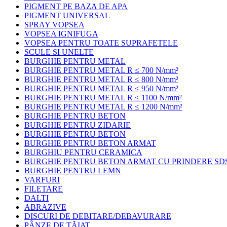
PIGMENT PE BAZA DE APA
PIGMENT UNIVERSAL
SPRAY VOPSEA
VOPSEA IGNIFUGA
VOPSEA PENTRU TOATE SUPRAFETELE
SCULE SI UNELTE
BURGHIE PENTRU METAL
BURGHIE PENTRU METAL R ≤ 700 N/mm²
BURGHIE PENTRU METAL R ≤ 800 N/mm²
BURGHIE PENTRU METAL R ≤ 950 N/mm²
BURGHIE PENTRU METAL R ≤ 1100 N/mm²
BURGHIE PENTRU METAL R ≤ 1200 N/mm²
BURGHIE PENTRU BETON
BURGHIE PENTRU ZIDARIE
BURGHIE PENTRU BETON
BURGHIE PENTRU BETON ARMAT
BURGHIU PENTRU CERAMICA
BURGHIE PENTRU BETON ARMAT CU PRINDERE SD
BURGHIE PENTRU LEMN
VARFURI
FILETARE
DALTI
ABRAZIVE
DISCURI DE DEBITARE/DEBAVURARE
PÂNZE DE TĂIAT