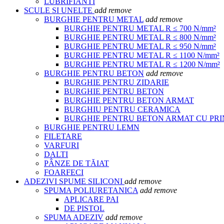
LUBRIFIANTI
SCULE SI UNELTE
add
remove
BURGHIE PENTRU METAL
add
remove
BURGHIE PENTRU METAL R ≤ 700 N/mm²
BURGHIE PENTRU METAL R ≤ 800 N/mm²
BURGHIE PENTRU METAL R ≤ 950 N/mm²
BURGHIE PENTRU METAL R ≤ 1100 N/mm²
BURGHIE PENTRU METAL R ≤ 1200 N/mm²
BURGHIE PENTRU BETON
add
remove
BURGHIE PENTRU ZIDARIE
BURGHIE PENTRU BETON
BURGHIE PENTRU BETON ARMAT
BURGHIU PENTRU CERAMICA
BURGHIE PENTRU BETON ARMAT CU PR
BURGHIE PENTRU LEMN
FILETARE
VARFURI
DALTI
PÂNZE DE TĂIAT
FOARFECI
ADEZIVI SPUME SILICONI
add
remove
SPUMA POLIURETANICA
add
remove
APLICARE PAI
DE PISTOL
SPUMA ADEZIV
add
remove