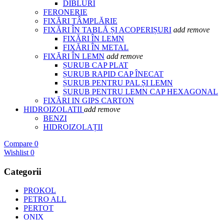
DIBLURI
FERONERIE
FIXĂRI TÂMPLĂRIE
FIXĂRI ÎN TABLĂ ȘI ACOPERIȘURI
add
remove
FIXĂRI ÎN LEMN
FIXĂRI ÎN METAL
FIXĂRI ÎN LEMN
add
remove
ȘURUB CAP PLAT
ȘURUB RAPID CAP ÎNECAT
ȘURUB PENTRU PAL ȘI LEMN
ȘURUB PENTRU LEMN CAP HEXAGONAL
FIXĂRI IN GIPS CARTON
HIDROIZOLATII
add
remove
BENZI
HIDROIZOLAȚII
Compare
0
Wishlist
0
Categorii
PROKOL
PETRO ALL
PERTOT
ONIX