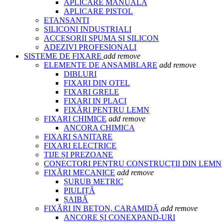
APLICARE MANUALA
APLICARE PISTOL
ETANSANTI
SILICONI INDUSTRIALI
ACCESORII SPUMA SI SILICON
ADEZIVI PROFESIONALI
SISTEME DE FIXARE
add
remove
ELEMENTE DE ANSAMBLARE
add
remove
DIBLURI
FIXARI DIN OTEL
FIXARI GRELE
FIXARI IN PLACI
FIXĂRI PENTRU LEMN
FIXARI CHIMICE
add
remove
ANCORA CHIMICA
FIXARI SANITARE
FIXARI ELECTRICE
TIJE ȘI PREZOANE
CONECTORI PENTRU CONSTRUCȚII DIN LEMN
FIXĂRI MECANICE
add
remove
ȘURUB METRIC
PIULIȚĂ
ȘAIBĂ
FIXĂRI IN BETON, CARAMIDĂ
add
remove
ANCORE ȘI CONEXPAND-URI