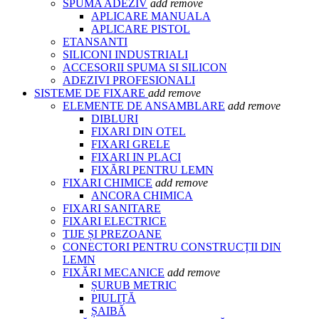
SPUMA ADEZIV
add
remove
APLICARE MANUALA
APLICARE PISTOL
ETANSANTI
SILICONI INDUSTRIALI
ACCESORII SPUMA SI SILICON
ADEZIVI PROFESIONALI
SISTEME DE FIXARE
add
remove
ELEMENTE DE ANSAMBLARE
add
remove
DIBLURI
FIXARI DIN OTEL
FIXARI GRELE
FIXARI IN PLACI
FIXĂRI PENTRU LEMN
FIXARI CHIMICE
add
remove
ANCORA CHIMICA
FIXARI SANITARE
FIXARI ELECTRICE
TIJE ȘI PREZOANE
CONECTORI PENTRU CONSTRUCȚII DIN
LEMN
FIXĂRI MECANICE
add
remove
ȘURUB METRIC
PIULIȚĂ
ȘAIBĂ