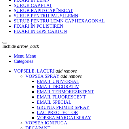
FIXĂRI ÎN LEMN
ȘURUB CAP PLAT
ȘURUB RAPID CAP ÎNECAT
ȘURUB PENTRU PAL ȘI LEMN
ȘURUB PENTRU LEMN CAP HEXAGONAL
FIXĂRI ÎN POLISTIREN
FIXĂRI IN GIPS CARTON
Inchide
arrow_back
Menu Menu
Categories
VOPSELE, LACURI
add
remove
VOPSEA SPRAY
add
remove
EMAIL UNIVERSAL
EMAIL DECORATIV
EMAIL TERMOREZISTENT
EMAIL FLUORESCENT
EMAIL SPECIAL
GRUND, PRIMER SPRAY
LAC PREOTECTOR
VOPSEA MARCAJ SPRAY
VOPSEA IGNIFUGA
DECAPANT