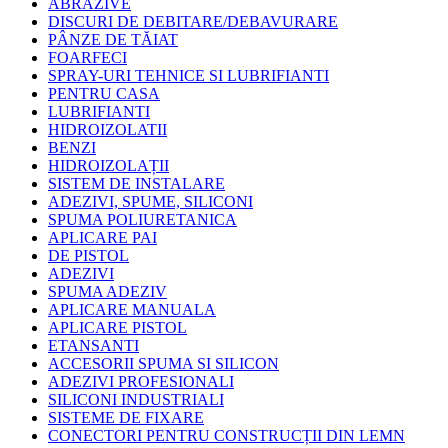
ABRAZIVE
DISCURI DE DEBITARE/DEBAVURARE
PÂNZE DE TĂIAT
FOARFECI
SPRAY-URI TEHNICE SI LUBRIFIANTI
PENTRU CASA
LUBRIFIANTI
HIDROIZOLATII
BENZI
HIDROIZOLAȚII
SISTEM DE INSTALARE
ADEZIVI, SPUME, SILICONI
SPUMA POLIURETANICA
APLICARE PAI
DE PISTOL
ADEZIVI
SPUMA ADEZIV
APLICARE MANUALA
APLICARE PISTOL
ETANSANTI
ACCESORII SPUMA SI SILICON
ADEZIVI PROFESIONALI
SILICONI INDUSTRIALI
SISTEME DE FIXARE
CONECTORI PENTRU CONSTRUCȚII DIN LEMN