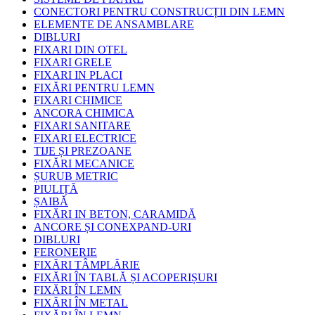
CONECTORI PENTRU CONSTRUCȚII DIN LEMN
ELEMENTE DE ANSAMBLARE
DIBLURI
FIXARI DIN OTEL
FIXARI GRELE
FIXARI IN PLACI
FIXĂRI PENTRU LEMN
FIXARI CHIMICE
ANCORA CHIMICA
FIXARI SANITARE
FIXARI ELECTRICE
TIJE ȘI PREZOANE
FIXĂRI MECANICE
ȘURUB METRIC
PIULIȚĂ
ȘAIBĂ
FIXĂRI IN BETON, CARAMIDĂ
ANCORE ȘI CONEXPAND-URI
DIBLURI
FERONERIE
FIXĂRI TÂMPLĂRIE
FIXĂRI ÎN TABLĂ ȘI ACOPERIȘURI
FIXĂRI ÎN LEMN
FIXĂRI ÎN METAL