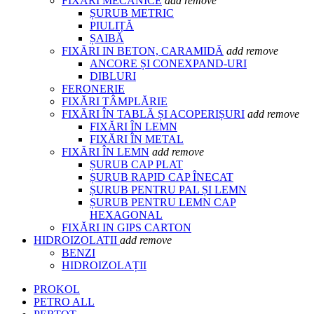
FIXĂRI MECANICE
add
remove
ȘURUB METRIC
PIULIȚĂ
ȘAIBĂ
FIXĂRI IN BETON, CARAMIDĂ
add
remove
ANCORE ȘI CONEXPAND-URI
DIBLURI
FERONERIE
FIXĂRI TÂMPLĂRIE
FIXĂRI ÎN TABLĂ ȘI ACOPERIȘURI
add
remove
FIXĂRI ÎN LEMN
FIXĂRI ÎN METAL
FIXĂRI ÎN LEMN
add
remove
ȘURUB CAP PLAT
ȘURUB RAPID CAP ÎNECAT
ȘURUB PENTRU PAL ȘI LEMN
ȘURUB PENTRU LEMN CAP
HEXAGONAL
FIXĂRI IN GIPS CARTON
HIDROIZOLATII
add
remove
BENZI
HIDROIZOLAȚII
PROKOL
PETRO ALL