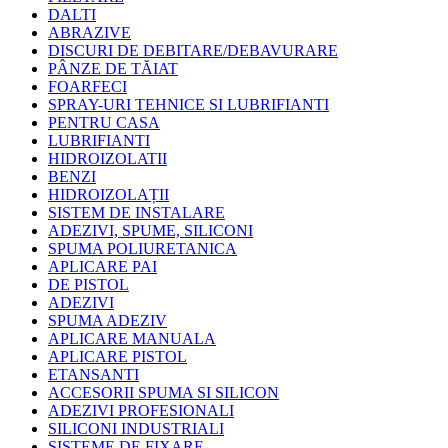
DALTI
ABRAZIVE
DISCURI DE DEBITARE/DEBAVURARE
PÂNZE DE TĂIAT
FOARFECI
SPRAY-URI TEHNICE SI LUBRIFIANTI
PENTRU CASA
LUBRIFIANTI
HIDROIZOLATII
BENZI
HIDROIZOLAȚII
SISTEM DE INSTALARE
ADEZIVI, SPUME, SILICONI
SPUMA POLIURETANICA
APLICARE PAI
DE PISTOL
ADEZIVI
SPUMA ADEZIV
APLICARE MANUALA
APLICARE PISTOL
ETANSANTI
ACCESORII SPUMA SI SILICON
ADEZIVI PROFESIONALI
SILICONI INDUSTRIALI
SISTEME DE FIXARE