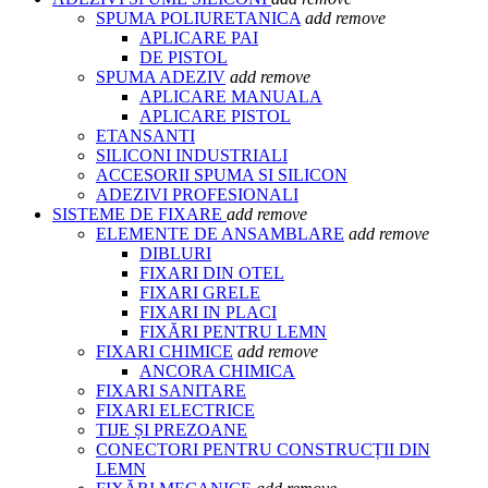
SPUMA POLIURETANICA
add
remove
APLICARE PAI
DE PISTOL
SPUMA ADEZIV
add
remove
APLICARE MANUALA
APLICARE PISTOL
ETANSANTI
SILICONI INDUSTRIALI
ACCESORII SPUMA SI SILICON
ADEZIVI PROFESIONALI
SISTEME DE FIXARE
add
remove
ELEMENTE DE ANSAMBLARE
add
remove
DIBLURI
FIXARI DIN OTEL
FIXARI GRELE
FIXARI IN PLACI
FIXĂRI PENTRU LEMN
FIXARI CHIMICE
add
remove
ANCORA CHIMICA
FIXARI SANITARE
FIXARI ELECTRICE
TIJE ȘI PREZOANE
CONECTORI PENTRU CONSTRUCȚII DIN
LEMN