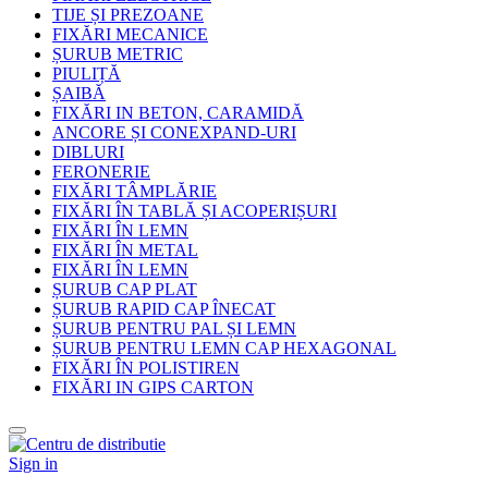
TIJE ȘI PREZOANE
FIXĂRI MECANICE
ȘURUB METRIC
PIULIȚĂ
ȘAIBĂ
FIXĂRI IN BETON, CARAMIDĂ
ANCORE ȘI CONEXPAND-URI
DIBLURI
FERONERIE
FIXĂRI TÂMPLĂRIE
FIXĂRI ÎN TABLĂ ȘI ACOPERIȘURI
FIXĂRI ÎN LEMN
FIXĂRI ÎN METAL
FIXĂRI ÎN LEMN
ȘURUB CAP PLAT
ȘURUB RAPID CAP ÎNECAT
ȘURUB PENTRU PAL ȘI LEMN
ȘURUB PENTRU LEMN CAP HEXAGONAL
FIXĂRI ÎN POLISTIREN
FIXĂRI IN GIPS CARTON
Sign in