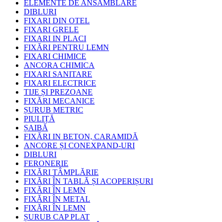
ELEMENTE DE ANSAMBLARE
DIBLURI
FIXARI DIN OTEL
FIXARI GRELE
FIXARI IN PLACI
FIXĂRI PENTRU LEMN
FIXARI CHIMICE
ANCORA CHIMICA
FIXARI SANITARE
FIXARI ELECTRICE
TIJE ȘI PREZOANE
FIXĂRI MECANICE
ȘURUB METRIC
PIULIȚĂ
ȘAIBĂ
FIXĂRI IN BETON, CARAMIDĂ
ANCORE ȘI CONEXPAND-URI
DIBLURI
FERONERIE
FIXĂRI TÂMPLĂRIE
FIXĂRI ÎN TABLĂ ȘI ACOPERIȘURI
FIXĂRI ÎN LEMN
FIXĂRI ÎN METAL
FIXĂRI ÎN LEMN
ȘURUB CAP PLAT