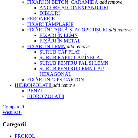
FIXĂRI IN BETON, CARAMIDĂ
add
remove
ANCORE ȘI CONEXPAND-URI
DIBLURI
FERONERIE
FIXĂRI TÂMPLĂRIE
FIXĂRI ÎN TABLĂ ȘI ACOPERIȘURI
add
remove
FIXĂRI ÎN LEMN
FIXĂRI ÎN METAL
FIXĂRI ÎN LEMN
add
remove
ȘURUB CAP PLAT
ȘURUB RAPID CAP ÎNECAT
ȘURUB PENTRU PAL ȘI LEMN
ȘURUB PENTRU LEMN CAP
HEXAGONAL
FIXĂRI IN GIPS CARTON
HIDROIZOLATII
add
remove
BENZI
HIDROIZOLAȚII
Compare
0
Wishlist
0
Categorii
PROKOL