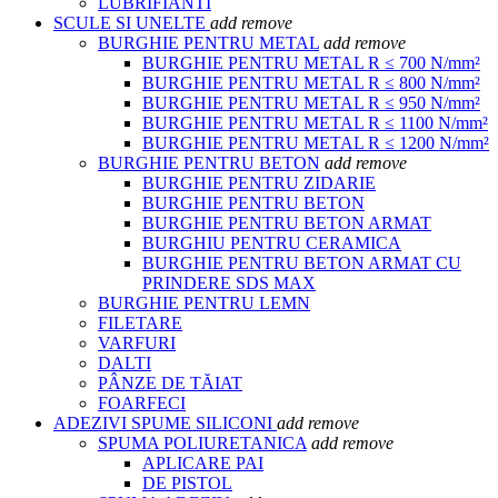
LUBRIFIANTI
SCULE SI UNELTE
add
remove
BURGHIE PENTRU METAL
add
remove
BURGHIE PENTRU METAL R ≤ 700 N/mm²
BURGHIE PENTRU METAL R ≤ 800 N/mm²
BURGHIE PENTRU METAL R ≤ 950 N/mm²
BURGHIE PENTRU METAL R ≤ 1100 N/mm²
BURGHIE PENTRU METAL R ≤ 1200 N/mm²
BURGHIE PENTRU BETON
add
remove
BURGHIE PENTRU ZIDARIE
BURGHIE PENTRU BETON
BURGHIE PENTRU BETON ARMAT
BURGHIU PENTRU CERAMICA
BURGHIE PENTRU BETON ARMAT CU
PRINDERE SDS MAX
BURGHIE PENTRU LEMN
FILETARE
VARFURI
DALTI
PÂNZE DE TĂIAT
FOARFECI
ADEZIVI SPUME SILICONI
add
remove
SPUMA POLIURETANICA
add
remove
APLICARE PAI
DE PISTOL