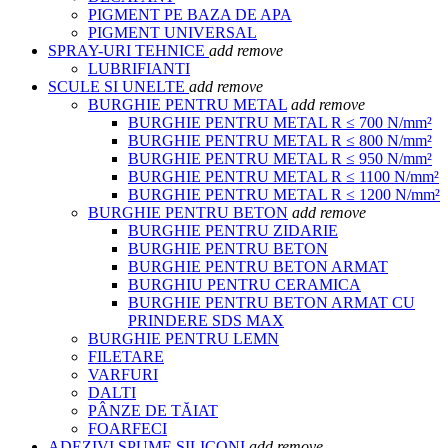
PIGMENT PE BAZA DE APA
PIGMENT UNIVERSAL
SPRAY-URI TEHNICE
add
remove
LUBRIFIANTI
SCULE SI UNELTE
add
remove
BURGHIE PENTRU METAL
add
remove
BURGHIE PENTRU METAL R ≤ 700 N/mm²
BURGHIE PENTRU METAL R ≤ 800 N/mm²
BURGHIE PENTRU METAL R ≤ 950 N/mm²
BURGHIE PENTRU METAL R ≤ 1100 N/mm²
BURGHIE PENTRU METAL R ≤ 1200 N/mm²
BURGHIE PENTRU BETON
add
remove
BURGHIE PENTRU ZIDARIE
BURGHIE PENTRU BETON
BURGHIE PENTRU BETON ARMAT
BURGHIU PENTRU CERAMICA
BURGHIE PENTRU BETON ARMAT CU
PRINDERE SDS MAX
BURGHIE PENTRU LEMN
FILETARE
VARFURI
DALTI
PÂNZE DE TĂIAT
FOARFECI
ADEZIVI SPUME SILICONI
add
remove