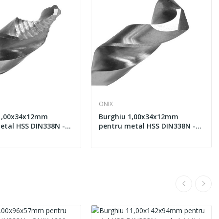
ONIX
 1,00x34x12mm
Burghiu 1,00x34x12mm
etal HSS DIN338N -
pentru metal HSS DIN338N -
OSTEP
ambalat blister - ONIX G