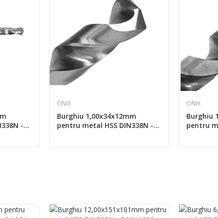
ONIX
ONIX
mm
Burghiu 1,00x34x12mm
Burghiu
N338N -
pentru metal HSS DIN338N -
pentru m
ONIX G
ONIX PR