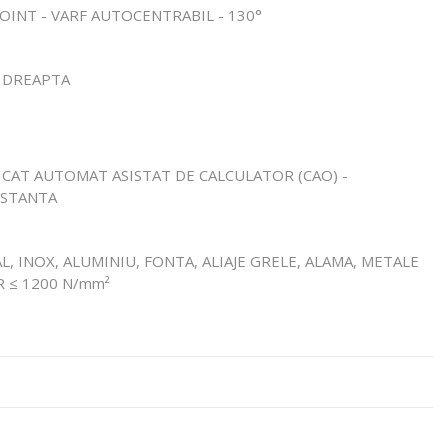
 POINT - VARF AUTOCENTRABIL - 130°
E DREAPTA
FICAT AUTOMAT ASISTAT DE CALCULATOR (CAO) -
NSTANTA
L, INOX, ALUMINIU, FONTA, ALIAJE GRELE, ALAMA, METALE
R ≤ 1200 N/mm²