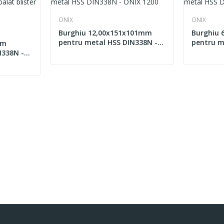
ONIX
ONIX
Burghiu 12,00x151x101mm
Burghiu
pentru metal HSS DIN338N -
pentru m
mm
ONIX 1200
ONIX 120
N338N -
 - ONIX