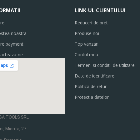
ORMATII
LINK-UL CLIENTULUI
are
Reduceri de pret
stea noastra
Produse noi
ure payment
Top vanzari
acteaza-ne
Contul meu
Termeni si conditii de utilizare
Date de identificare
Politica de retur
Protectia datelor
SA TOOLS SRL
ni, Miorita, 27