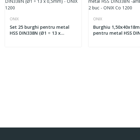
ONIX
ONIX
Set 25 burghi pentru metal
Burghiu 1,50x40x18
HSS DIN338N (Ø1 ÷ 13 x
pentru metal HSS DI
0,5mm) - ONIX 1200
ambalat blister 2 buc
Co 1200