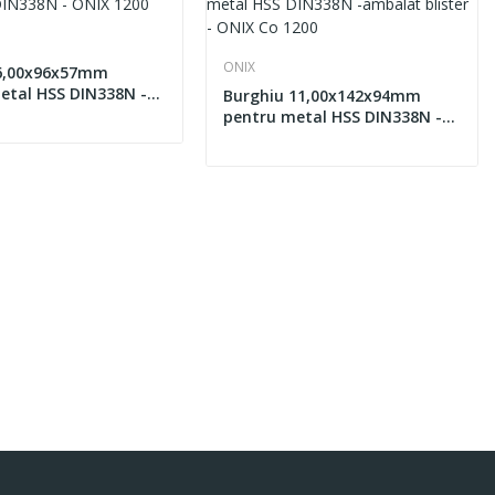
ONIX
 6,00x96x57mm
etal HSS DIN338N -
Burghiu 11,00x142x94mm
0
pentru metal HSS DIN338N -
ambalat blister - ONIX Co
1200