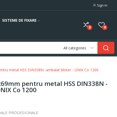
Sign in
SISTEME DE FIXARE
0
0
All categories
ntru metal HSS DIN338N -ambalat blister - ONIX Co 1200
x69mm pentru metal HSS DIN338N -
ONIX Co 1200
IDALE PRODESIONALE