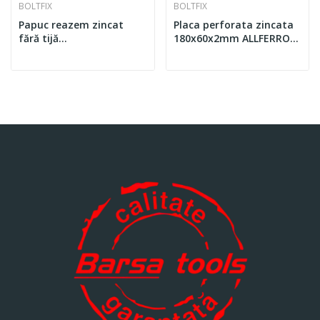
BOLTFIX
BOLTFIX
Papuc reazem zincat
Placa perforata zincata
fără tijă
180x60x2mm ALLFERRO
140x60x125x4mm -
FIX
ALLFERRO FIX