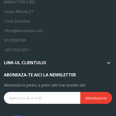
BARSA TOOLS SRL
Carani, Miorita, 27
Timis, Romania
office@barsatools.com
RO 29020189
J35/1920/2011
LINK-UL CLIENTULUI

ABONEAZA-TE AICI LA NEWSLETTER
Abonează-te pentru a primi cele mai recente știri.
Aboneaza-te