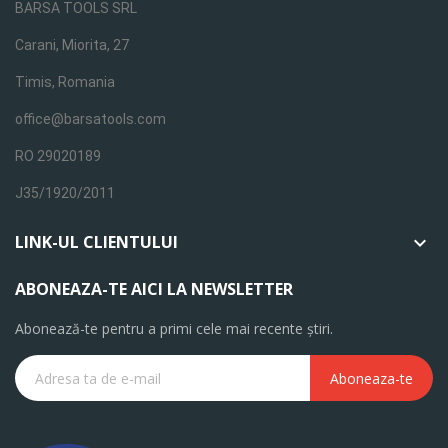
BARSA TOOLS SRL
Carani, Miorita, 27
Timis, Romania
office@barsatools.com
RO 29020189
J35/1920/2011
LINK-UL CLIENTULUI

ABONEAZA-TE AICI LA NEWSLETTER
Abonează-te pentru a primi cele mai recente știri.
Aboneaza-te