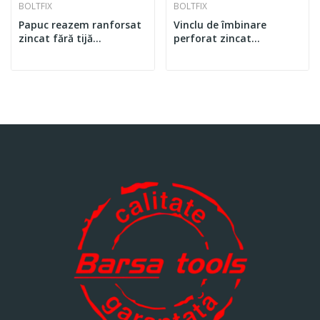
BOLTFIX
BOLTFIX
Papuc reazem ranforsat
Vinclu de îmbinare
zincat fără tijă
perforat zincat
140x60x125x4mm -
40x40x20x2mm -
ALLFERRO FIX
ALLFERRO FIX