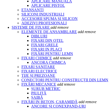
APLICARE MANUALA
APLICARE PISTOL
ETANSANTI
SILICONI INDUSTRIALI
ACCESORII SPUMA SI SILICON
ADEZIVI PROFESIONALI
SISTEME DE FIXARE
add
remove
ELEMENTE DE ANSAMBLARE
add
remove
DIBLURI
FIXARI DIN OTEL
FIXARI GRELE
FIXARI IN PLACI
FIXĂRI PENTRU LEMN
FIXARI CHIMICE
add
remove
ANCORA CHIMICA
FIXARI SANITARE
FIXARI ELECTRICE
TIJE ȘI PREZOANE
CONECTORI PENTRU CONSTRUCȚII DIN LEMN
FIXĂRI MECANICE
add
remove
ȘURUB METRIC
PIULIȚĂ
ȘAIBĂ
FIXĂRI IN BETON, CARAMIDĂ
add
remove
ANCORE ȘI CONEXPAND-URI