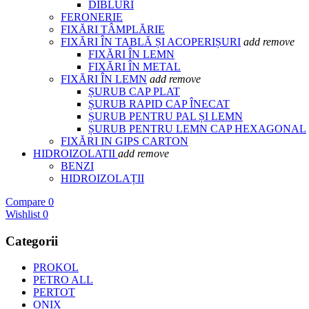
DIBLURI
FERONERIE
FIXĂRI TÂMPLĂRIE
FIXĂRI ÎN TABLĂ ȘI ACOPERIȘURI
add
remove
FIXĂRI ÎN LEMN
FIXĂRI ÎN METAL
FIXĂRI ÎN LEMN
add
remove
ȘURUB CAP PLAT
ȘURUB RAPID CAP ÎNECAT
ȘURUB PENTRU PAL ȘI LEMN
ȘURUB PENTRU LEMN CAP HEXAGONAL
FIXĂRI IN GIPS CARTON
HIDROIZOLATII
add
remove
BENZI
HIDROIZOLAȚII
Compare
0
Wishlist
0
Categorii
PROKOL
PETRO ALL
PERTOT
ONIX