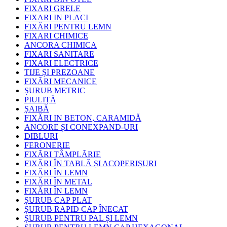
FIXARI GRELE
FIXARI IN PLACI
FIXĂRI PENTRU LEMN
FIXARI CHIMICE
ANCORA CHIMICA
FIXARI SANITARE
FIXARI ELECTRICE
TIJE ȘI PREZOANE
FIXĂRI MECANICE
ȘURUB METRIC
PIULIȚĂ
ȘAIBĂ
FIXĂRI IN BETON, CARAMIDĂ
ANCORE ȘI CONEXPAND-URI
DIBLURI
FERONERIE
FIXĂRI TÂMPLĂRIE
FIXĂRI ÎN TABLĂ ȘI ACOPERIȘURI
FIXĂRI ÎN LEMN
FIXĂRI ÎN METAL
FIXĂRI ÎN LEMN
ȘURUB CAP PLAT
ȘURUB RAPID CAP ÎNECAT
ȘURUB PENTRU PAL ȘI LEMN