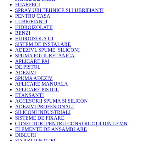
FOARFECI
SPRAY-URI TEHNICE SI LUBRIFIANTI
PENTRU CASA
LUBRIFIANTI
HIDROIZOLATII
BENZI
HIDROIZOLAȚII
SISTEM DE INSTALARE
ADEZIVI, SPUME, SILICONI
SPUMA POLIURETANICA
APLICARE PAI
DE PISTOL
ADEZIVI
SPUMA ADEZIV
APLICARE MANUALA
APLICARE PISTOL
ETANSANTI
ACCESORII SPUMA SI SILICON
ADEZIVI PROFESIONALI
SILICONI INDUSTRIALI
SISTEME DE FIXARE
CONECTORI PENTRU CONSTRUCȚII DIN LEMN
ELEMENTE DE ANSAMBLARE
DIBLURI
FIXARI DIN OTEL