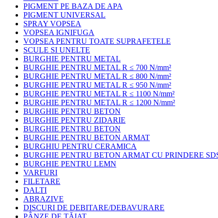
PIGMENT PE BAZA DE APA
PIGMENT UNIVERSAL
SPRAY VOPSEA
VOPSEA IGNIFUGA
VOPSEA PENTRU TOATE SUPRAFETELE
SCULE SI UNELTE
BURGHIE PENTRU METAL
BURGHIE PENTRU METAL R ≤ 700 N/mm²
BURGHIE PENTRU METAL R ≤ 800 N/mm²
BURGHIE PENTRU METAL R ≤ 950 N/mm²
BURGHIE PENTRU METAL R ≤ 1100 N/mm²
BURGHIE PENTRU METAL R ≤ 1200 N/mm²
BURGHIE PENTRU BETON
BURGHIE PENTRU ZIDARIE
BURGHIE PENTRU BETON
BURGHIE PENTRU BETON ARMAT
BURGHIU PENTRU CERAMICA
BURGHIE PENTRU BETON ARMAT CU PRINDERE SD
BURGHIE PENTRU LEMN
VARFURI
FILETARE
DALTI
ABRAZIVE
DISCURI DE DEBITARE/DEBAVURARE
PÂNZE DE TĂIAT