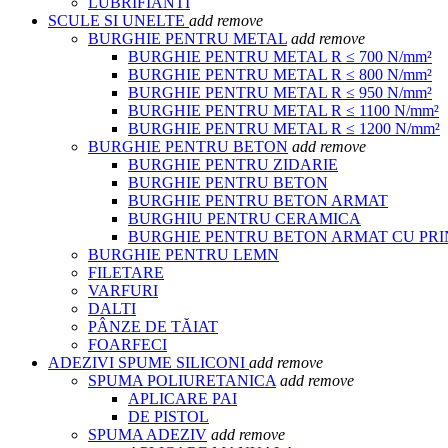
LUBRIFIANTI
SCULE SI UNELTE
add
remove
BURGHIE PENTRU METAL
add
remove
BURGHIE PENTRU METAL R ≤ 700 N/mm²
BURGHIE PENTRU METAL R ≤ 800 N/mm²
BURGHIE PENTRU METAL R ≤ 950 N/mm²
BURGHIE PENTRU METAL R ≤ 1100 N/mm²
BURGHIE PENTRU METAL R ≤ 1200 N/mm²
BURGHIE PENTRU BETON
add
remove
BURGHIE PENTRU ZIDARIE
BURGHIE PENTRU BETON
BURGHIE PENTRU BETON ARMAT
BURGHIU PENTRU CERAMICA
BURGHIE PENTRU BETON ARMAT CU PR
BURGHIE PENTRU LEMN
FILETARE
VARFURI
DALTI
PÂNZE DE TĂIAT
FOARFECI
ADEZIVI SPUME SILICONI
add
remove
SPUMA POLIURETANICA
add
remove
APLICARE PAI
DE PISTOL
SPUMA ADEZIV
add
remove