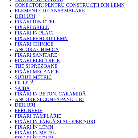
CONECTORI PENTRU CONSTRUCȚII DIN LEMN
ELEMENTE DE ANSAMBLARE
DIBLURI
FIXARI DIN OTEL
FIXARI GRELE
FIXARI IN PLACI
FIXĂRI PENTRU LEMN
FIXARI CHIMICE
ANCORA CHIMICA
FIXARI SANITARE
FIXARI ELECTRICE
TIJE ȘI PREZOANE
FIXĂRI MECANICE
ȘURUB METRIC
PIULIȚĂ
ȘAIBĂ
FIXĂRI IN BETON, CARAMIDĂ
ANCORE ȘI CONEXPAND-URI
DIBLURI
FERONERIE
FIXĂRI TÂMPLĂRIE
FIXĂRI ÎN TABLĂ ȘI ACOPERIȘURI
FIXĂRI ÎN LEMN
FIXĂRI ÎN METAL