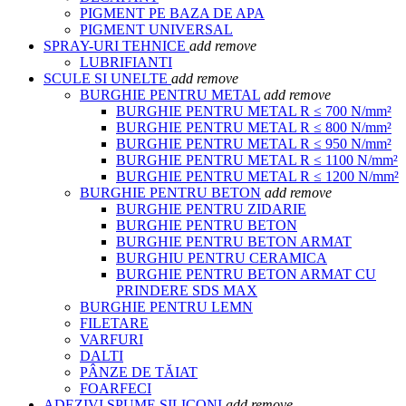
PIGMENT PE BAZA DE APA
PIGMENT UNIVERSAL
SPRAY-URI TEHNICE
add
remove
LUBRIFIANTI
SCULE SI UNELTE
add
remove
BURGHIE PENTRU METAL
add
remove
BURGHIE PENTRU METAL R ≤ 700 N/mm²
BURGHIE PENTRU METAL R ≤ 800 N/mm²
BURGHIE PENTRU METAL R ≤ 950 N/mm²
BURGHIE PENTRU METAL R ≤ 1100 N/mm²
BURGHIE PENTRU METAL R ≤ 1200 N/mm²
BURGHIE PENTRU BETON
add
remove
BURGHIE PENTRU ZIDARIE
BURGHIE PENTRU BETON
BURGHIE PENTRU BETON ARMAT
BURGHIU PENTRU CERAMICA
BURGHIE PENTRU BETON ARMAT CU
PRINDERE SDS MAX
BURGHIE PENTRU LEMN
FILETARE
VARFURI
DALTI
PÂNZE DE TĂIAT
FOARFECI
ADEZIVI SPUME SILICONI
add
remove