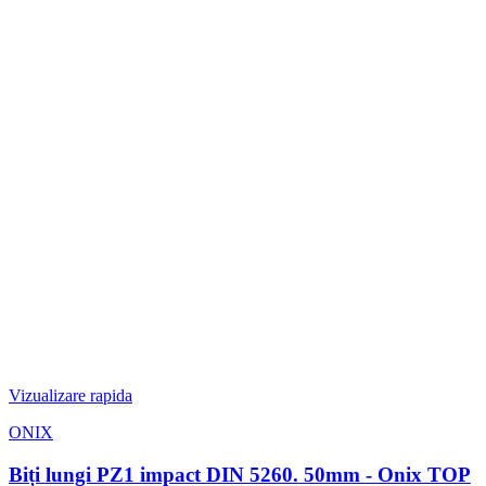
Vizualizare rapida
ONIX
Biți lungi PZ1 impact DIN 5260. 50mm - Onix TOP