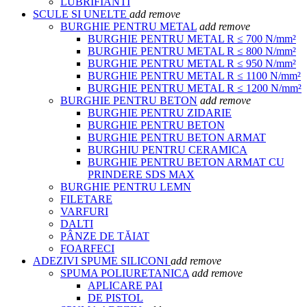
LUBRIFIANTI
SCULE SI UNELTE
add
remove
BURGHIE PENTRU METAL
add
remove
BURGHIE PENTRU METAL R ≤ 700 N/mm²
BURGHIE PENTRU METAL R ≤ 800 N/mm²
BURGHIE PENTRU METAL R ≤ 950 N/mm²
BURGHIE PENTRU METAL R ≤ 1100 N/mm²
BURGHIE PENTRU METAL R ≤ 1200 N/mm²
BURGHIE PENTRU BETON
add
remove
BURGHIE PENTRU ZIDARIE
BURGHIE PENTRU BETON
BURGHIE PENTRU BETON ARMAT
BURGHIU PENTRU CERAMICA
BURGHIE PENTRU BETON ARMAT CU
PRINDERE SDS MAX
BURGHIE PENTRU LEMN
FILETARE
VARFURI
DALTI
PÂNZE DE TĂIAT
FOARFECI
ADEZIVI SPUME SILICONI
add
remove
SPUMA POLIURETANICA
add
remove
APLICARE PAI
DE PISTOL