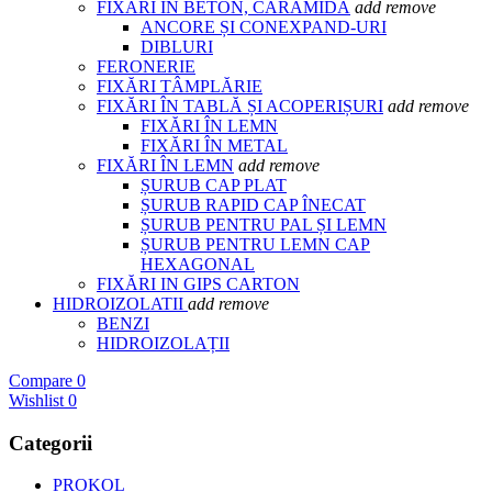
FIXĂRI IN BETON, CARAMIDĂ
add
remove
ANCORE ȘI CONEXPAND-URI
DIBLURI
FERONERIE
FIXĂRI TÂMPLĂRIE
FIXĂRI ÎN TABLĂ ȘI ACOPERIȘURI
add
remove
FIXĂRI ÎN LEMN
FIXĂRI ÎN METAL
FIXĂRI ÎN LEMN
add
remove
ȘURUB CAP PLAT
ȘURUB RAPID CAP ÎNECAT
ȘURUB PENTRU PAL ȘI LEMN
ȘURUB PENTRU LEMN CAP
HEXAGONAL
FIXĂRI IN GIPS CARTON
HIDROIZOLATII
add
remove
BENZI
HIDROIZOLAȚII
Compare
0
Wishlist
0
Categorii
PROKOL