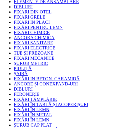
ELEMENTE DE ANSAMBLARE
DIBLURI
FIXARI DIN OTEL
FIXARI GRELE
FIXARI IN PLACI
FIXĂRI PENTRU LEMN
FIXARI CHIMICE
ANCORA CHIMICA
FIXARI SANITARE
FIXARI ELECTRICE
TIJE ȘI PREZOANE
FIXĂRI MECANICE
ȘURUB METRIC
PIULIȚĂ
ȘAIBĂ
FIXĂRI IN BETON, CARAMIDĂ
ANCORE ȘI CONEXPAND-URI
DIBLURI
FERONERIE
FIXĂRI TÂMPLĂRIE
FIXĂRI ÎN TABLĂ ȘI ACOPERIȘURI
FIXĂRI ÎN LEMN
FIXĂRI ÎN METAL
FIXĂRI ÎN LEMN
ȘURUB CAP PLAT