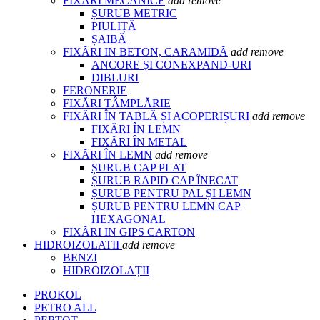
FIXĂRI MECANICE
add
remove
ȘURUB METRIC
PIULIȚĂ
ȘAIBĂ
FIXĂRI IN BETON, CARAMIDĂ
add
remove
ANCORE ȘI CONEXPAND-URI
DIBLURI
FERONERIE
FIXĂRI TÂMPLĂRIE
FIXĂRI ÎN TABLĂ ȘI ACOPERIȘURI
add
remove
FIXĂRI ÎN LEMN
FIXĂRI ÎN METAL
FIXĂRI ÎN LEMN
add
remove
ȘURUB CAP PLAT
ȘURUB RAPID CAP ÎNECAT
ȘURUB PENTRU PAL ȘI LEMN
ȘURUB PENTRU LEMN CAP
HEXAGONAL
FIXĂRI IN GIPS CARTON
HIDROIZOLATII
add
remove
BENZI
HIDROIZOLAȚII
PROKOL
PETRO ALL