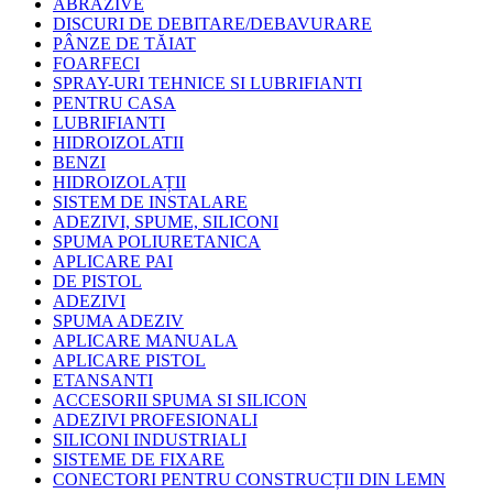
ABRAZIVE
DISCURI DE DEBITARE/DEBAVURARE
PÂNZE DE TĂIAT
FOARFECI
SPRAY-URI TEHNICE SI LUBRIFIANTI
PENTRU CASA
LUBRIFIANTI
HIDROIZOLATII
BENZI
HIDROIZOLAȚII
SISTEM DE INSTALARE
ADEZIVI, SPUME, SILICONI
SPUMA POLIURETANICA
APLICARE PAI
DE PISTOL
ADEZIVI
SPUMA ADEZIV
APLICARE MANUALA
APLICARE PISTOL
ETANSANTI
ACCESORII SPUMA SI SILICON
ADEZIVI PROFESIONALI
SILICONI INDUSTRIALI
SISTEME DE FIXARE
CONECTORI PENTRU CONSTRUCȚII DIN LEMN