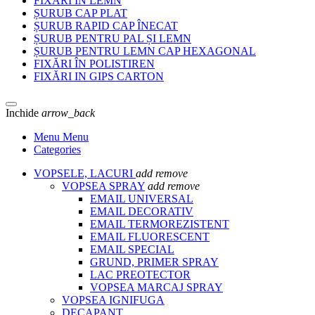
FIXĂRI ÎN LEMN
ȘURUB CAP PLAT
ȘURUB RAPID CAP ÎNECAT
ȘURUB PENTRU PAL ȘI LEMN
ȘURUB PENTRU LEMN CAP HEXAGONAL
FIXĂRI ÎN POLISTIREN
FIXĂRI IN GIPS CARTON
Inchide
arrow_back
Menu Menu
Categories
VOPSELE, LACURI
add
remove
VOPSEA SPRAY
add
remove
EMAIL UNIVERSAL
EMAIL DECORATIV
EMAIL TERMOREZISTENT
EMAIL FLUORESCENT
EMAIL SPECIAL
GRUND, PRIMER SPRAY
LAC PREOTECTOR
VOPSEA MARCAJ SPRAY
VOPSEA IGNIFUGA
DECAPANT