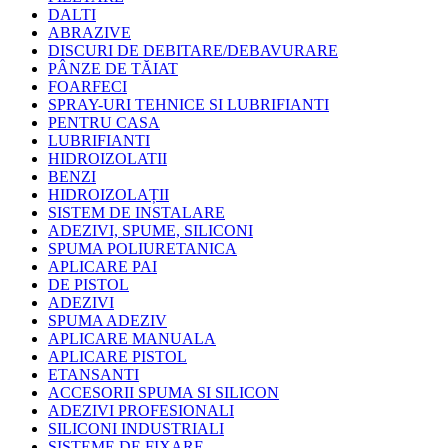
DALTI
ABRAZIVE
DISCURI DE DEBITARE/DEBAVURARE
PÂNZE DE TĂIAT
FOARFECI
SPRAY-URI TEHNICE SI LUBRIFIANTI
PENTRU CASA
LUBRIFIANTI
HIDROIZOLATII
BENZI
HIDROIZOLAȚII
SISTEM DE INSTALARE
ADEZIVI, SPUME, SILICONI
SPUMA POLIURETANICA
APLICARE PAI
DE PISTOL
ADEZIVI
SPUMA ADEZIV
APLICARE MANUALA
APLICARE PISTOL
ETANSANTI
ACCESORII SPUMA SI SILICON
ADEZIVI PROFESIONALI
SILICONI INDUSTRIALI
SISTEME DE FIXARE