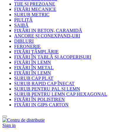
TIJE ȘI PREZOANE
FIXĂRI MECANICE
ȘURUB METRIC
PIULIȚĂ
ȘAIBĂ
FIXĂRI IN BETON, CARAMIDĂ
ANCORE ȘI CONEXPAND-URI
DIBLURI
FERONERIE
FIXĂRI TÂMPLĂRIE
FIXĂRI ÎN TABLĂ ȘI ACOPERIȘURI
FIXĂRI ÎN LEMN
FIXĂRI ÎN METAL
FIXĂRI ÎN LEMN
ȘURUB CAP PLAT
ȘURUB RAPID CAP ÎNECAT
ȘURUB PENTRU PAL ȘI LEMN
ȘURUB PENTRU LEMN CAP HEXAGONAL
FIXĂRI ÎN POLISTIREN
FIXĂRI IN GIPS CARTON
Sign in