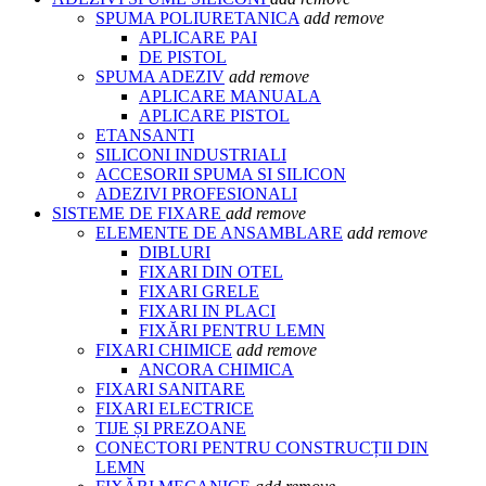
SPUMA POLIURETANICA
add
remove
APLICARE PAI
DE PISTOL
SPUMA ADEZIV
add
remove
APLICARE MANUALA
APLICARE PISTOL
ETANSANTI
SILICONI INDUSTRIALI
ACCESORII SPUMA SI SILICON
ADEZIVI PROFESIONALI
SISTEME DE FIXARE
add
remove
ELEMENTE DE ANSAMBLARE
add
remove
DIBLURI
FIXARI DIN OTEL
FIXARI GRELE
FIXARI IN PLACI
FIXĂRI PENTRU LEMN
FIXARI CHIMICE
add
remove
ANCORA CHIMICA
FIXARI SANITARE
FIXARI ELECTRICE
TIJE ȘI PREZOANE
CONECTORI PENTRU CONSTRUCȚII DIN
LEMN