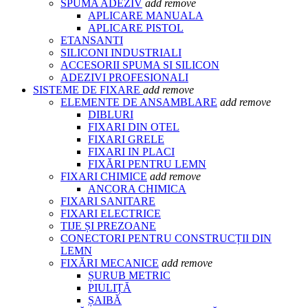
SPUMA ADEZIV
add
remove
APLICARE MANUALA
APLICARE PISTOL
ETANSANTI
SILICONI INDUSTRIALI
ACCESORII SPUMA SI SILICON
ADEZIVI PROFESIONALI
SISTEME DE FIXARE
add
remove
ELEMENTE DE ANSAMBLARE
add
remove
DIBLURI
FIXARI DIN OTEL
FIXARI GRELE
FIXARI IN PLACI
FIXĂRI PENTRU LEMN
FIXARI CHIMICE
add
remove
ANCORA CHIMICA
FIXARI SANITARE
FIXARI ELECTRICE
TIJE ȘI PREZOANE
CONECTORI PENTRU CONSTRUCȚII DIN
LEMN
FIXĂRI MECANICE
add
remove
ȘURUB METRIC
PIULIȚĂ
ȘAIBĂ