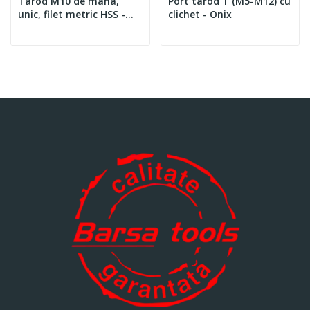
Tarod M10 de mana,
Port tarod T (M5-M12) cu
unic, filet metric HSS -
clichet - Onix
Onix