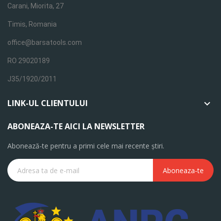
Carani, Miorita, 27
Timis, Romania
office@barsatools.com
RO 29020189
J35/1920/2011
LINK-UL CLIENTULUI

ABONEAZA-TE AICI LA NEWSLETTER
Abonează-te pentru a primi cele mai recente știri.
Aboneaza-te