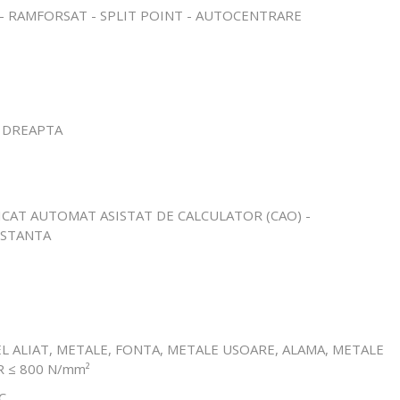
T - RAMFORSAT - SPLIT POINT - AUTOCENTRARE
E DREAPTA
FICAT AUTOMAT ASISTAT DE CALCULATOR (CAO) -
NSTANTA
EL ALIAT, METALE, FONTA, METALE USOARE, ALAMA, METALE
R ≤ 800 N/mm²
C