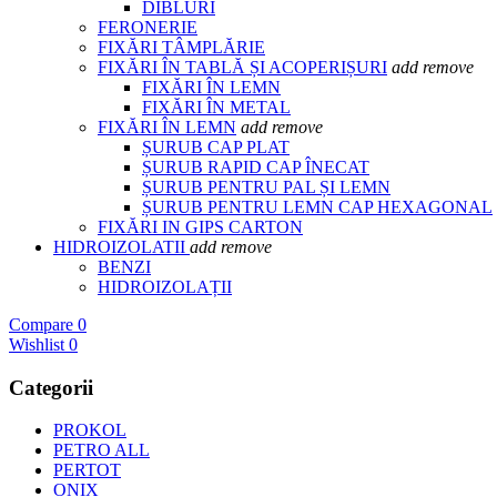
DIBLURI
FERONERIE
FIXĂRI TÂMPLĂRIE
FIXĂRI ÎN TABLĂ ȘI ACOPERIȘURI
add
remove
FIXĂRI ÎN LEMN
FIXĂRI ÎN METAL
FIXĂRI ÎN LEMN
add
remove
ȘURUB CAP PLAT
ȘURUB RAPID CAP ÎNECAT
ȘURUB PENTRU PAL ȘI LEMN
ȘURUB PENTRU LEMN CAP HEXAGONAL
FIXĂRI IN GIPS CARTON
HIDROIZOLATII
add
remove
BENZI
HIDROIZOLAȚII
Compare
0
Wishlist
0
Categorii
PROKOL
PETRO ALL
PERTOT
ONIX