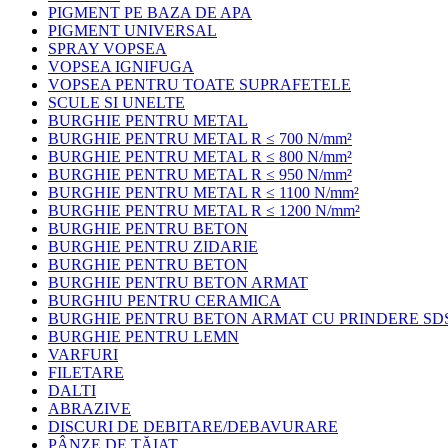
PIGMENT PE BAZA DE APA
PIGMENT UNIVERSAL
SPRAY VOPSEA
VOPSEA IGNIFUGA
VOPSEA PENTRU TOATE SUPRAFETELE
SCULE SI UNELTE
BURGHIE PENTRU METAL
BURGHIE PENTRU METAL R ≤ 700 N/mm²
BURGHIE PENTRU METAL R ≤ 800 N/mm²
BURGHIE PENTRU METAL R ≤ 950 N/mm²
BURGHIE PENTRU METAL R ≤ 1100 N/mm²
BURGHIE PENTRU METAL R ≤ 1200 N/mm²
BURGHIE PENTRU BETON
BURGHIE PENTRU ZIDARIE
BURGHIE PENTRU BETON
BURGHIE PENTRU BETON ARMAT
BURGHIU PENTRU CERAMICA
BURGHIE PENTRU BETON ARMAT CU PRINDERE SD
BURGHIE PENTRU LEMN
VARFURI
FILETARE
DALTI
ABRAZIVE
DISCURI DE DEBITARE/DEBAVURARE
PÂNZE DE TĂIAT