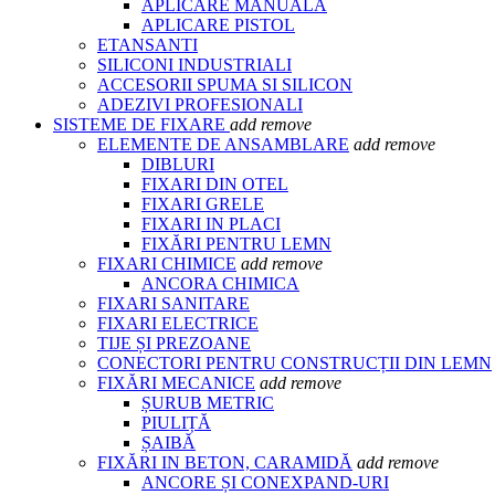
APLICARE MANUALA
APLICARE PISTOL
ETANSANTI
SILICONI INDUSTRIALI
ACCESORII SPUMA SI SILICON
ADEZIVI PROFESIONALI
SISTEME DE FIXARE
add
remove
ELEMENTE DE ANSAMBLARE
add
remove
DIBLURI
FIXARI DIN OTEL
FIXARI GRELE
FIXARI IN PLACI
FIXĂRI PENTRU LEMN
FIXARI CHIMICE
add
remove
ANCORA CHIMICA
FIXARI SANITARE
FIXARI ELECTRICE
TIJE ȘI PREZOANE
CONECTORI PENTRU CONSTRUCȚII DIN LEMN
FIXĂRI MECANICE
add
remove
ȘURUB METRIC
PIULIȚĂ
ȘAIBĂ
FIXĂRI IN BETON, CARAMIDĂ
add
remove
ANCORE ȘI CONEXPAND-URI