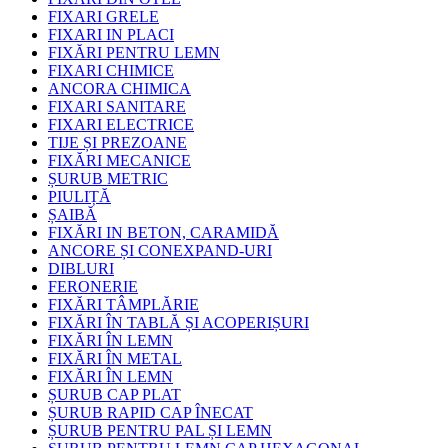
FIXARI GRELE
FIXARI IN PLACI
FIXĂRI PENTRU LEMN
FIXARI CHIMICE
ANCORA CHIMICA
FIXARI SANITARE
FIXARI ELECTRICE
TIJE ȘI PREZOANE
FIXĂRI MECANICE
ȘURUB METRIC
PIULIȚĂ
ȘAIBĂ
FIXĂRI IN BETON, CARAMIDĂ
ANCORE ȘI CONEXPAND-URI
DIBLURI
FERONERIE
FIXĂRI TÂMPLĂRIE
FIXĂRI ÎN TABLĂ ȘI ACOPERIȘURI
FIXĂRI ÎN LEMN
FIXĂRI ÎN METAL
FIXĂRI ÎN LEMN
ȘURUB CAP PLAT
ȘURUB RAPID CAP ÎNECAT
ȘURUB PENTRU PAL ȘI LEMN