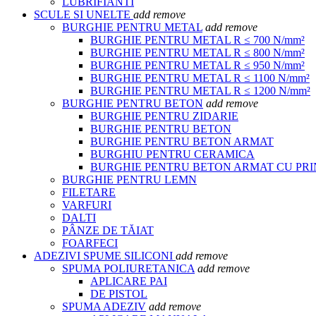
LUBRIFIANTI
SCULE SI UNELTE
add
remove
BURGHIE PENTRU METAL
add
remove
BURGHIE PENTRU METAL R ≤ 700 N/mm²
BURGHIE PENTRU METAL R ≤ 800 N/mm²
BURGHIE PENTRU METAL R ≤ 950 N/mm²
BURGHIE PENTRU METAL R ≤ 1100 N/mm²
BURGHIE PENTRU METAL R ≤ 1200 N/mm²
BURGHIE PENTRU BETON
add
remove
BURGHIE PENTRU ZIDARIE
BURGHIE PENTRU BETON
BURGHIE PENTRU BETON ARMAT
BURGHIU PENTRU CERAMICA
BURGHIE PENTRU BETON ARMAT CU PR
BURGHIE PENTRU LEMN
FILETARE
VARFURI
DALTI
PÂNZE DE TĂIAT
FOARFECI
ADEZIVI SPUME SILICONI
add
remove
SPUMA POLIURETANICA
add
remove
APLICARE PAI
DE PISTOL
SPUMA ADEZIV
add
remove