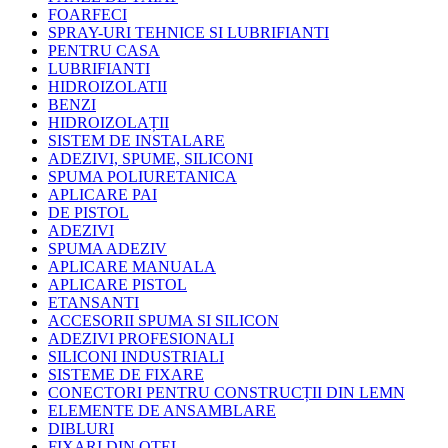
FOARFECI
SPRAY-URI TEHNICE SI LUBRIFIANTI
PENTRU CASA
LUBRIFIANTI
HIDROIZOLATII
BENZI
HIDROIZOLAȚII
SISTEM DE INSTALARE
ADEZIVI, SPUME, SILICONI
SPUMA POLIURETANICA
APLICARE PAI
DE PISTOL
ADEZIVI
SPUMA ADEZIV
APLICARE MANUALA
APLICARE PISTOL
ETANSANTI
ACCESORII SPUMA SI SILICON
ADEZIVI PROFESIONALI
SILICONI INDUSTRIALI
SISTEME DE FIXARE
CONECTORI PENTRU CONSTRUCȚII DIN LEMN
ELEMENTE DE ANSAMBLARE
DIBLURI
FIXARI DIN OTEL