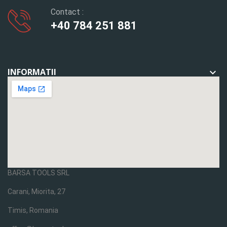
Contact :
+40 784 251 881
INFORMATII

BARSA TOOLS SRL
Carani, Miorita, 27
Timis, Romania