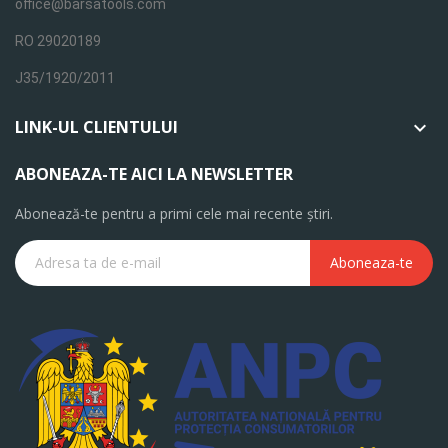
office@barsatools.com
RO 29020189
J35/1920/2011
LINK-UL CLIENTULUI

ABONEAZA-TE AICI LA NEWSLETTER
Abonează-te pentru a primi cele mai recente știri.
Aboneaza-te