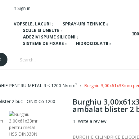
Sign in
1
VOPSELE, LACURI
SPRAY-URI TEHNICE
SCULE SI UNELTE
0
0
ADEZIVI SPUME SILICONI
SISTEME DE FIXARE
HIDROIZOLATII
HIE PENTRU METAL R ≤ 1200 N/mm²
Burghiu 3,00x61x33mm pent
Burghiu 3,00x61x
ambalat blister 2 
Write a review
BURGHIE CILINDRICE ELICO