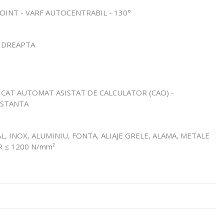
 POINT - VARF AUTOCENTRABIL - 130°
E DREAPTA
FICAT AUTOMAT ASISTAT DE CALCULATOR (CAO) -
NSTANTA
L, INOX, ALUMINIU, FONTA, ALIAJE GRELE, ALAMA, METALE
R ≤ 1200 N/mm²