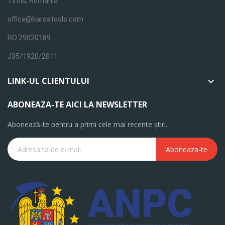
Timis, Romania
office@barsatools.com
RO 29020189
J35/1920/2011
LINK-UL CLIENTULUI

ABONEAZA-TE AICI LA NEWSLETTER
Abonează-te pentru a primi cele mai recente știri.
Aboneaza-te