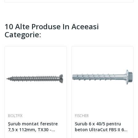
10 Alte Produse In Aceeasi
Categorie:
BOLTFIX
FISCHER
Șurub montat ferestre
Surub 6 x 40/5 pentru
7,5 x 112mm, TX30 -
beton UltraCut FBS II 6
ALLFERRO FIX
US (100 buc/cutie)