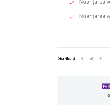
Nuanțarea vo
Nuanțarea v
Distribuiti
G