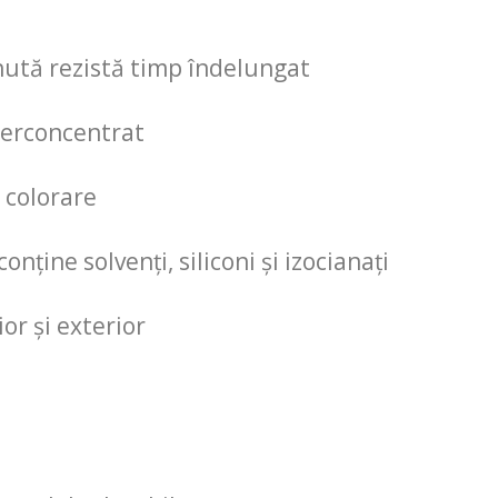
ută rezistă timp îndelungat
erconcentrat
 colorare
onține solvenți, siliconi și izocianați
or și exterior