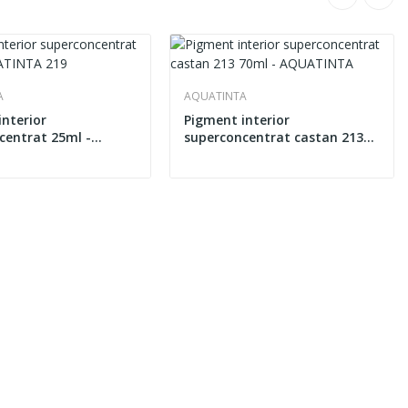
A
AQUATINTA
interior
Pigment interior
centrat 25ml -
superconcentrat castan 213
TA 219
70ml - AQUATINTA