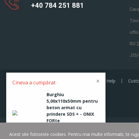
+40 784 251 881
Cara
Timi
offi
RO 
J35
Acces clienti B to B
Promotions
Help
Cust
Cineva a cumpărat
Burghiu
5,00x110x50mm pentru
beton armat cu
prindere SDS + - ONIX
FORte
10 minutes ago
Acest site foloseste cookies. Pentru mai multe informatii, te ru