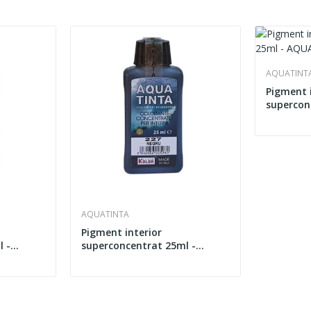
AQUATINT
Pigment 
supercon
AQUATIN
AQUATINTA
Pigment interior
 -
superconcentrat 25ml -
AQUATINTA 201