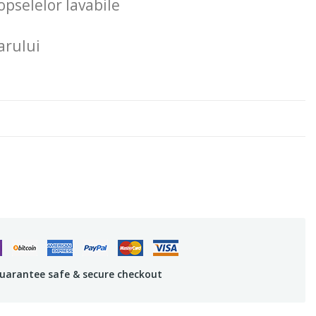
pselelor lavabile
arului
uarantee safe & secure checkout