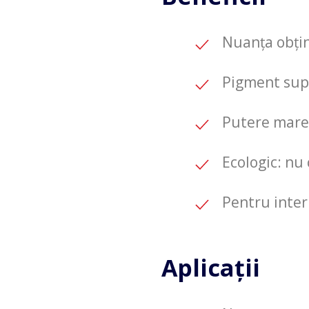
Nuanța obțin
Pigment sup
Putere mare
Ecologic: nu c
Pentru interi
Aplicații