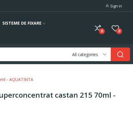
Sign in
SISTEME DE FIXARE
0
0
All categories
 70ml - AQUATINTA
superconcentrat castan 215 70ml -