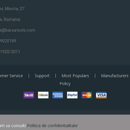
ni, Miorita, 27
s, Romania
ce@barsatools.com
29020189
/1920/2011
omer Service
Support
Most Populars
Manufacturers
Policy
Copyright © BARSA TOOLS. Toate drepturile sunt rezervate.
gam sa consulti
Politica de confidentialitate
.