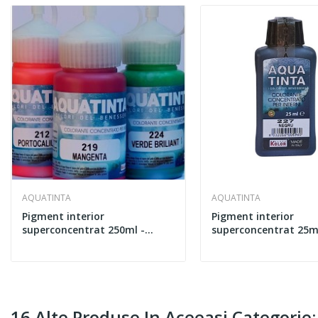
AQUATINTA
AQUATINTA
Pigment interior
Pigment interior
superconcentrat 250ml -
superconcentrat 25ml
AQUATINTA 201
AQUATINTA 201
16 Alte Produse In Aceeasi Categorie: